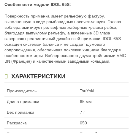
Особенности модели IDOL 65S:
Поверхность приманка имеет рельефную фактуру,
выполненную в виде ромбовидных насечек-чешуек. Голова
воблера имитирует рельефные жаберные крышки рыбки,
благодаря выпуклому рельефу, а вклеенные 3D глаза
завершают реалистичный дизайн всей приманки. IDOL 65S
Воблер TsuYoki IDOL 86S (8.6см,
Воблер TsuYoki IDOL 86S (8.6см,
оснащен системой баланса и не создает шумового
24гр) цв. L614
24гр) цв. N420
сопровождения, обеспечивая поклевки хищника благодаря
385
385
₽
₽
особенностям игры. Воблер оснащен двумя тройниками VMC
Длина приманки:
86 мм
Длина приманки:
86 мм
BN (Франция) и качественными заводными кольцами.
Вес приманки:
24 г
Вес приманки:
24 г
Нет в наличии
Нет в наличии
ХАРАКТЕРИСТИКИ
Производитель
TsuYoki
Длина приманки
65 мм
Вес приманки
7 г
Воблер TsuYoki IDOL 86S (8.6см,
Воблер TsuYoki IDOL 86S (8.6см,
24гр) цв. TSFRU
24гр) цв. Y298R
Раскраска
050
385
385
₽
₽
Длина приманки:
86 мм
Длина приманки:
86 мм