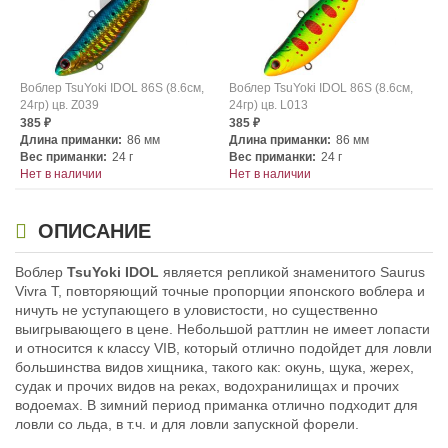
Воблер TsuYoki IDOL 86S (8.6см,
Воблер TsuYoki IDOL 86S (8.6см,
24гр) цв. Z039
24гр) цв. L013
385
385
₽
₽
Длина приманки:
86 мм
Длина приманки:
86 мм
Вес приманки:
24 г
Вес приманки:
24 г
Нет в наличии
Нет в наличии
ОПИСАНИЕ
Воблер
TsuYoki IDOL
является репликой знаменитого Saurus
Vivra T, повторяющий точные пропорции японского воблера и
ничуть не уступающего в уловистости, но существенно
выигрывающего в цене. Небольшой раттлин не имеет лопасти
Воблер TsuYoki IDOL 86S (8.6см,
Воблер TsuYoki IDOL 86S (8.6см,
и относится к классу VIB, который отлично подойдет для ловли
24гр) цв. L107
24гр) цв. L162
большинства видов хищника, такого как: окунь, щука, жерех,
385
385
₽
₽
судак и прочих видов на реках, водохранилищах и прочих
Длина приманки:
86 мм
Длина приманки:
86 мм
водоемах. В зимний период приманка отлично подходит для
Вес приманки:
24 г
Вес приманки:
24 г
ловли со льда, в т.ч. и для ловли запускной форели.
Нет в наличии
Нет в наличии