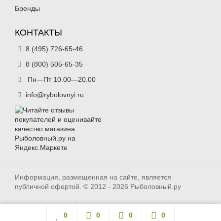
Бренды
КОНТАКТЫ
8 (495) 726-65-46
8 (800) 505-65-35
Воблер TsuYoki IDOL 86S (8.6см,
Воблер TsuYoki IDOL 86S (8.6см,
Пн—Пт 10.00—20.00
24гр) цв. 404
24гр) цв. 413
385
385
₽
₽
info@rybolovnyi.ru
Длина приманки:
86 мм
Длина приманки:
86 мм
Вес приманки:
24 г
Вес приманки:
24 г
Нет в наличии
Нет в наличии
Информация, размещенная на сайте, является
публичной офертой. © 2012 - 2026 Рыболовный.ру
Воблер TsuYoki IDOL 86S (8.6см,
Воблер TsuYoki IDOL 86S (8.6см,
24гр) цв. 424O
24гр) цв. 447
385
0
0
385
0
0
₽
₽