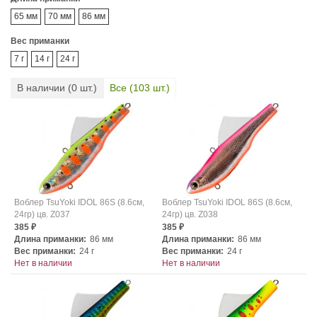
65 мм
70 мм
86 мм
Вес приманки
7 г
14 г
24 г
В наличии (
0
шт.)
Все (
103
шт.)
Воблер TsuYoki IDOL 86S (8.6см,
Воблер TsuYoki IDOL 86S (8.6см,
24гр) цв. Z037
24гр) цв. Z038
385
385
₽
₽
Длина приманки:
86 мм
Длина приманки:
86 мм
Вес приманки:
24 г
Вес приманки:
24 г
Нет в наличии
Нет в наличии