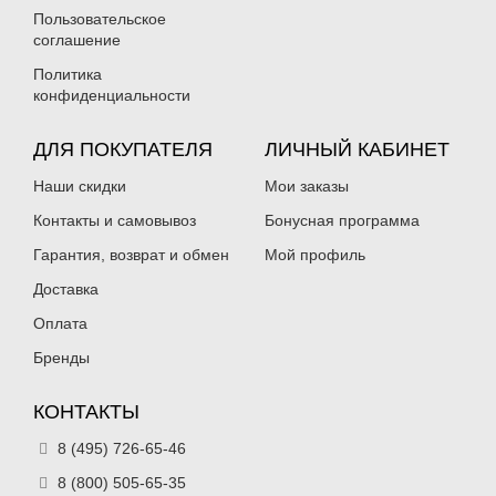
Пользовательское
соглашение
Политика
конфиденциальности
ДЛЯ ПОКУПАТЕЛЯ
ЛИЧНЫЙ КАБИНЕТ
Воблер TsuYoki IDOL 86S (8.6см,
Воблер TsuYoki IDOL 86S (8.6см,
24гр) цв. 404
Наши скидки
24гр) цв. 413
Мои заказы
385
385
₽
₽
Контакты и самовывоз
Бонусная программа
Длина приманки:
86 мм
Длина приманки:
86 мм
Вес приманки:
24 г
Вес приманки:
24 г
Гарантия, возврат и обмен
Мой профиль
Нет в наличии
Нет в наличии
Доставка
Оплата
Бренды
КОНТАКТЫ
Воблер TsuYoki IDOL 86S (8.6см,
Воблер TsuYoki IDOL 86S (8.6см,
8 (495) 726-65-46
24гр) цв. 424O
24гр) цв. 447
385
8 (800) 505-65-35
385
₽
₽