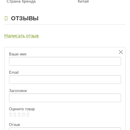
Страна бренда
Китай
24гр) цв. 825
24гр) цв. 954
385
385
₽
₽
Длина приманки:
86 мм
Длина приманки:
86 мм
ОТЗЫВЫ
Вес приманки:
24 г
Вес приманки:
24 г
Нет в наличии
Нет в наличии
Написать отзыв
×
Ваше имя
Воблер TsuYoki IDOL 86S (8.6см,
Воблер TsuYoki IDOL 86S (8.6см,
Email
24гр) цв. AM001
24гр) цв. AM002
385
385
₽
₽
Длина приманки:
86 мм
Длина приманки:
86 мм
Заголовок
Вес приманки:
24 г
Вес приманки:
24 г
Нет в наличии
Нет в наличии
Оцените товар
Отзыв