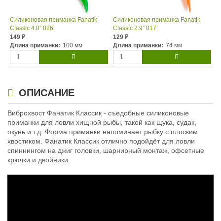
Силиконовая приманка Fanatik
Силиконовая приманка Fanatik
Classic 4.0″ 026
Classic 2.9″ 017
149
129
₽
₽
Длина приманки:
100 мм
Длина приманки:
74 мм
ОПИСАНИЕ
Виброхвост Фанатик Классик - съедобные силиконовые
приманки для ловли хищной рыбы, такой как щука, судак,
окунь и т.д. Форма приманки напоминает рыбку с плоским
хвостиком. Фанатик Классик отлично подойдёт для ловли
Силиконовая приманка Fanatik
Classic 2.9″ 023
спиннингом на джиг головки, шарнирный монтаж, офсетные
129
крючки и двойники.
₽
Длина приманки:
74 мм