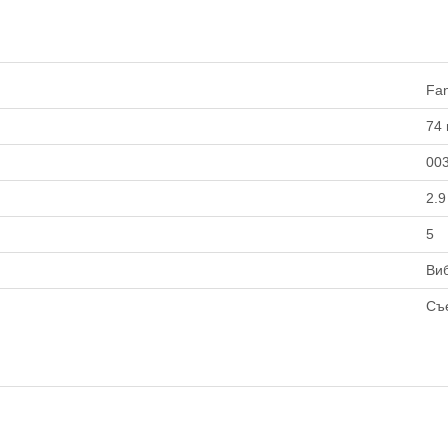
Fan
74
00
2.9
5
Ви
Съ