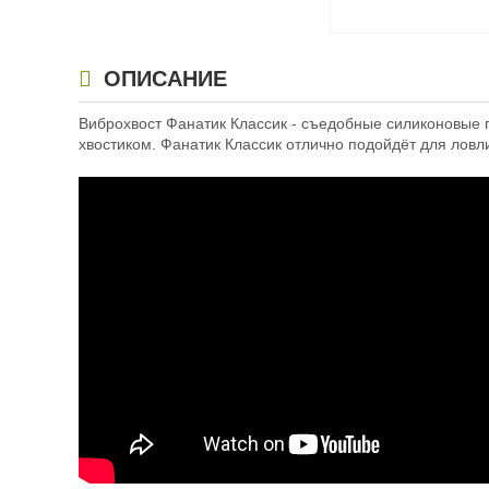
Силиконовая приман
ОПИСАНИЕ
Classic 2.9″ 023
Виброхвост Фанатик Классик - съедобные силиконовые п
129
₽
хвостиком. Фанатик Классик отлично подойдёт для ловл
Длина приманки:
7