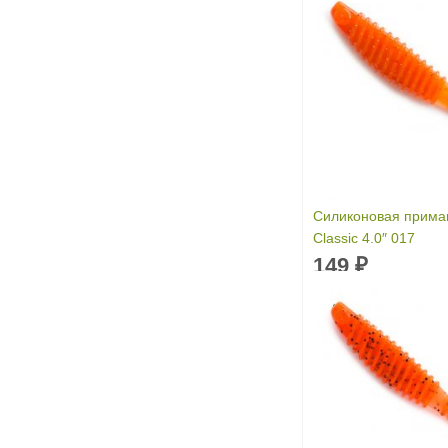
Силиконовая приман
Classic 4.0″ 017
149
₽
Длина приманки:
1