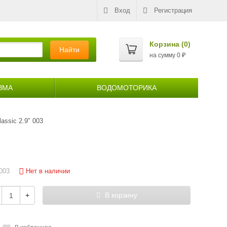
Вход
Регистрация
Корзина (
0
)
Найти
на сумму
0
₽
ЗМА
ВОДОМОТОРИКА
assic 2.9″ 003
Нет в наличии
003
+
В корзину