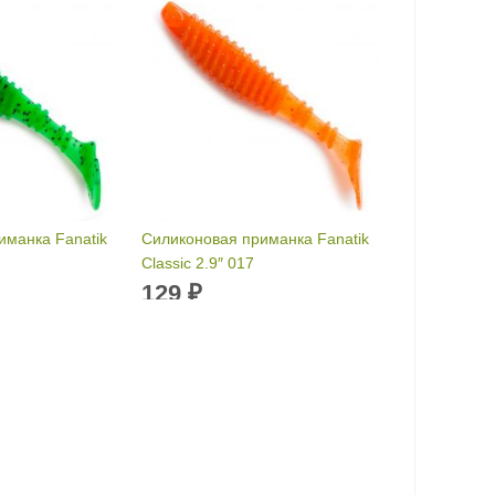
иманка Fanatik
Силиконовая приманка Fanatik
Classic 2.9″ 017
129
₽
и:
100 мм
Длина приманки:
74 мм