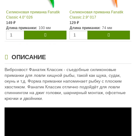
Силиконовая приманка Fanatik
Силиконовая приманка Fanatik
Classic 4.0″ 026
Classic 2.9″ 017
149
129
₽
₽
Длина приманки:
100 мм
Длина приманки:
74 мм
ОПИСАНИЕ
Виброхвост Фанатик Классик - съедобные силиконовые
приманки для ловли хищной рыбы, такой как щука, судак,
окунь и т.д. Форма приманки напоминает рыбку с плоским
хвостиком. Фанатик Классик отлично подойдёт для ловли
Силиконовая приманка Fanatik
Classic 2.9″ 023
спиннингом на джиг головки, шарнирный монтаж, офсетные
129
крючки и двойники.
₽
Длина приманки:
74 мм