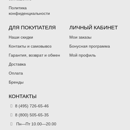
Политика
конфиденциальности
Воблер TsuYoki BOSUN 75S (7.5см,
Воблер TsuYoki BOSUN 75S (7.5см,
ДЛЯ ПОКУПАТЕЛЯ
ЛИЧНЫЙ КАБИНЕТ
31.5гр) цв. L614
31.5гр) цв. 614
355
355
₽
₽
Наши скидки
Мои заказы
Нет в наличии
Нет в наличии
Контакты и самовывоз
Бонусная программа
Гарантия, возврат и обмен
Мой профиль
Доставка
Оплата
Бренды
Воблер TsuYoki BOSUN 75S (7.5см,
Воблер TsuYoki BOSUN 75S (7.5см,
31.5гр) цв. 614W
31.5гр) цв. 640
КОНТАКТЫ
355
355
₽
₽
Нет в наличии
Нет в наличии
8 (495) 726-65-46
8 (800) 505-65-35
Пн—Пт 10.00—20.00