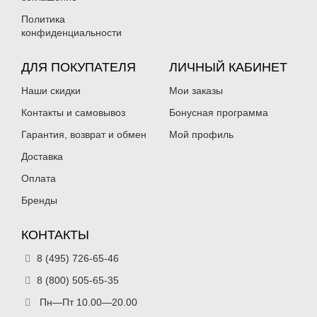
Политика
конфиденциальности
Воблер TsuYoki BOSUN 75S (7.5см,
Воблер TsuYoki BOSUN 75S (7.5см,
ДЛЯ ПОКУПАТЕЛЯ
ЛИЧНЫЙ КАБИНЕТ
31.5гр) цв. L614
31.5гр) цв. 614
355
355
₽
₽
Наши скидки
Мои заказы
Нет в наличии
Нет в наличии
Контакты и самовывоз
Бонусная программа
Гарантия, возврат и обмен
Мой профиль
Доставка
Оплата
Бренды
Воблер TsuYoki BOSUN 75S (7.5см,
Воблер TsuYoki BOSUN 75S (7.5см,
31.5гр) цв. 614W
31.5гр) цв. 640
КОНТАКТЫ
355
355
₽
₽
Нет в наличии
Нет в наличии
8 (495) 726-65-46
8 (800) 505-65-35
Пн—Пт 10.00—20.00