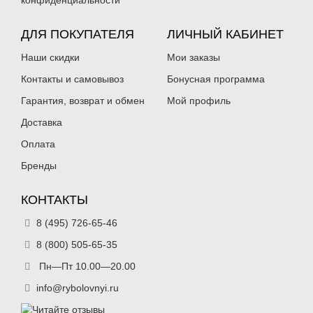
конфиденциальности
ДЛЯ ПОКУПАТЕЛЯ
ЛИЧНЫЙ КАБИНЕТ
Наши скидки
Мои заказы
Воблер TsuYoki BOSUN 75S (7.5см,
Воблер TsuYoki BOSUN 75S (7.5см,
Контакты и самовывоз
Бонусная программа
31.5гр) цв. HU
31.5гр) цв. K084
355
355
₽
₽
Гарантия, возврат и обмен
Мой профиль
Нет в наличии
Нет в наличии
Доставка
Оплата
Бренды
КОНТАКТЫ
Воблер TsuYoki BOSUN 75S (7.5см,
8 (495) 726-65-46
Воблер TsuYoki BOSUN 75S (7.5см,
31.5гр) цв. L034
31.5гр) цв. L042
8 (800) 505-65-35
355
355
₽
₽
Нет в наличии
Нет в наличии
Пн—Пт 10.00—20.00
info@rybolovnyi.ru