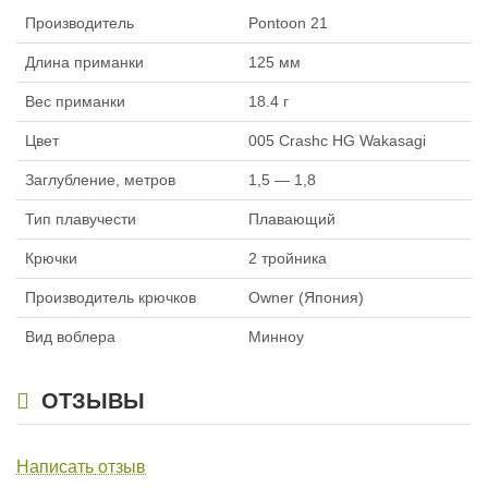
Производитель
Pontoon 21
Длина приманки
125 мм
Вес приманки
18.4 г
Цвет
005 Crashc HG Wakasagi
Воблер Pontoon 21 Cablista 125F-
Воблер Pontoon 21 Cablista 125F-
SMR (12,5см, 19,9г) A16
Заглубление, метров
1,5 — 1,8
SMR (12,5см, 19,9г) A17
920
920
₽
₽
Длина приманки:
125 мм
Длина приманки:
125 мм
Тип плавучести
Плавающий
Вес приманки:
19.9 г
Вес приманки:
19.9 г
Заглубление, метров:
1,6 — 2,0
Заглубление, метров:
1,6 — 2,0
Крючки
2 тройника
Тип плавучести:
Плавающий
Тип плавучести:
Плавающий
Нет в наличии
Нет в наличии
Производитель крючков
Owner (Япония)
Вид воблера
Минноу
ОТЗЫВЫ
Написать отзыв
Воблер Pontoon 21 Cablista 125F-
Воблер Pontoon 21 Cablista 125F-