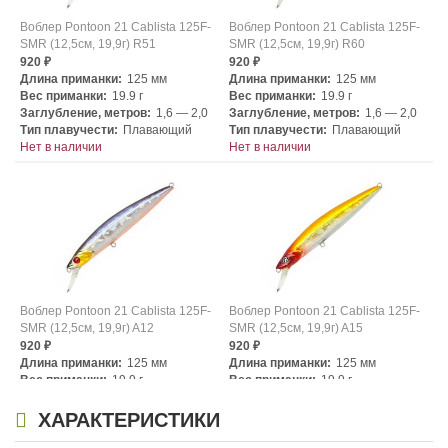
Воблер Pontoon 21 Cablista 125F-
Воблер Pontoon 21 Cablista 125F-
SMR (12,5см, 19,9г) R51
SMR (12,5см, 19,9г) R60
920
920
₽
₽
Длина приманки:
125 мм
Длина приманки:
125 мм
Вес приманки:
19.9 г
Вес приманки:
19.9 г
Заглубление, метров:
1,6 — 2,0
Заглубление, метров:
1,6 — 2,0
Тип плавучести:
Плавающий
Тип плавучести:
Плавающий
Нет в наличии
Нет в наличии
Воблер Pontoon 21 Cablista 125F-
Воблер Pontoon 21 Cablista 125F-
SMR (12,5см, 19,9г) A12
SMR (12,5см, 19,9г) A15
920
920
₽
₽
Длина приманки:
125 мм
Длина приманки:
125 мм
Вес приманки:
19.9 г
Вес приманки:
19.9 г
Заглубление, метров:
1,6 — 2,0
Заглубление, метров:
1,6 — 2,0
Тип плавучести:
Плавающий
Тип плавучести:
Плавающий
ХАРАКТЕРИСТИКИ
Нет в наличии
Нет в наличии