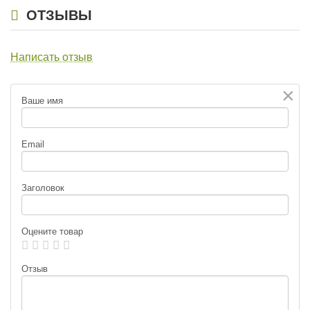
ОТЗЫВЫ
Написать отзыв
×
Ваше имя
Воблер Bandit Deep Walleye
Воблер Bandit Deep Walleye
Generator G03
Generator G04
Email
1 330
1 330
₽
₽
Заголовок
Оцените товар
Отзыв
Воблер Bandit Deep Walleye
Воблер Bandit Deep Walleye
Generator G05
Generator G06
1 330
1 330
₽
₽