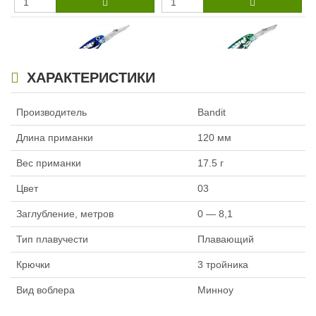
ХАРАКТЕРИСТИКИ
Производитель
Bandit
Воблер Bandit Deep Walleye
Воблер Bandit Deep Walleye
Generator G53
Generator G54
Длина приманки
120 мм
1 330
1 330
₽
₽
Вес приманки
17.5 г
Цвет
03
Заглубление, метров
0 — 8,1
Тип плавучести
Плавающий
Крючки
3 тройника
Воблер Bandit Deep Walleye
Воблер Bandit Deep Walleye
Вид воблера
Минноу
Generator G55
Generator G02
1 330
1 330
₽
₽