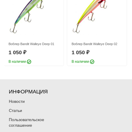
1 330
1 330
₽
₽
Воблер Bandit Walleye Deep 01
Воблер Bandit Walleye Deep 02
1 050
1 050
₽
₽
Воблер Bandit Walleye Deep
Воблер Bandit Walleye Deep
В наличии
В наличии
OL150
OL151
1 050
1 050
₽
₽
ИНФОРМАЦИЯ
Новости
Статьи
Пользовательское
соглашение
Воблер Bandit Walleye Deep
Воблер Bandit Walleye Deep
OL152
OL153