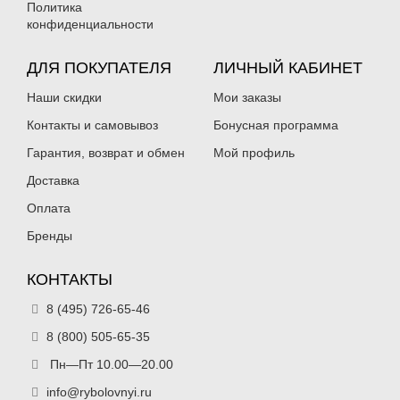
Политика
1 050
1 050
₽
₽
конфиденциальности
ДЛЯ ПОКУПАТЕЛЯ
ЛИЧНЫЙ КАБИНЕТ
Наши скидки
Мои заказы
Контакты и самовывоз
Бонусная программа
Гарантия, возврат и обмен
Мой профиль
Доставка
Воблер Bandit Walleye Deep
Воблер Bandit Walleye Deep
OL154
OL155
Оплата
1 050
1 050
₽
₽
Бренды
КОНТАКТЫ
8 (495) 726-65-46
8 (800) 505-65-35
Пн—Пт 10.00—20.00
Воблер Bandit Walleye Deep
Воблер Bandit Walleye Deep
info@rybolovnyi.ru