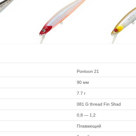
1,6 — 2,0
1,6 — 2,0
лавающий
Тип плавучести:
Плавающий
Тип плавучест
Нет в наличии
Нет в наличии
ablista
Воблер Pontoon 21 Cablista
Воблер Pontoon 
9,9г) A16
125F-SMR (12,5см, 19,9г) A17
125F-SMR (12,5с
920
920
₽
₽
Pontoon 21
25 мм
Длина приманки:
125 мм
Длина приманк
90 мм
 г
Вес приманки:
19.9 г
Вес приманки:
ов:
Заглубление, метров:
Заглубление, 
7.7 г
1,6 — 2,0
1,6 — 2,0
лавающий
Тип плавучести:
Плавающий
Тип плавучест
081 G thread Fin Shad
Нет в наличии
Нет в наличии
0,8 — 1,2
Плавающий