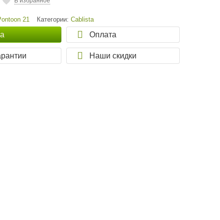
В избранное
Pontoon 21
Категории:
Cablista
ка
Оплата
арантии
Наши скидки