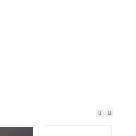
1,6 — 2,0
и:
Плавающий
Тип плавучести:
Плавающий
Нет в наличии
21 Cablista
Воблер Pontoon 21 Cablista
м, 19,9г) 712
125F-SMR (12,5см, 19,9г) 012
920
₽
и:
125 мм
Длина приманки:
125 мм
19.9 г
Вес приманки:
19.9 г
метров:
Заглубление, метров:
1,6 — 2,0
и:
Плавающий
Тип плавучести:
Плавающий
Нет в наличии