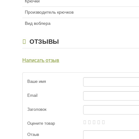
Крючки
Воблер Pontoon 21 C
Производитель крючков
125F-SMR (12,5см, 
Вид воблера
920
₽
Длина приманки:
1
Вес приманки:
19.9
ОТЗЫВЫ
Заглубление, метр
1,6 — 2,0
Тип плавучести:
П
Написать отзыв
Нет в наличии
Ваше имя
Email
Воблер Pontoon 21 C
Заголовок
125F-SMR (12,5см, 1
920
₽
Оцените товар
Длина приманки:
1
Вес приманки:
19.9
Отзыв
Заглубление, метр