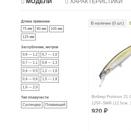
МОДЕЛИ
ХАРАКТЕРИСТИКИ
Длина приманки
В наличии (
0
шт.)
75 мм
90 мм
105 мм
125 мм
Заглубление, метров
0,8 — 1,2
0,7 — 1,0
0,7 — 1,1
0,8 — 1,3
0,4 — 0,5
1,2 — 1,6
0,4 — 0,6
1,5 — 1,8
1,6 — 2,0
Воблер Pontoon 21 C
Тип плавучести
125F-SMR (12,5см, 
Суспендер
Плавающий
920
₽
Длина приманки:
1
Вес приманки:
19.9
Заглубление, метр