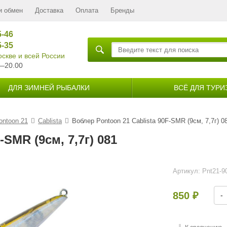
и обмен
Доставка
Оплата
Бренды
5-46
5-35
скве и всей России
—20.00
ДЛЯ ЗИМНЕЙ РЫБАЛКИ
ВСЁ ДЛЯ ТУРИ
ontoon 21
Cablista
Воблер Pontoon 21 Cablista 90F-SMR (9см, 7,7г) 0
-SMR (9см, 7,7г) 081
Артикул:
Pnt21-
850
-
₽