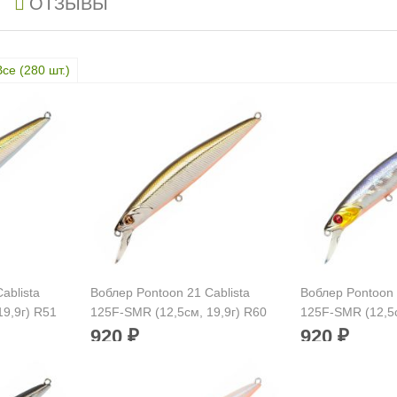
ОТЗЫВЫ
Все (
280
шт.)
ablista
Воблер Pontoon 21 Cablista
Воблер Pontoon 
19,9г) R51
125F-SMR (12,5см, 19,9г) R60
125F-SMR (12,5с
920
920
₽
₽
25 мм
Длина приманки:
125 мм
Длина приманк
 г
Вес приманки:
19.9 г
Вес приманки:
ов:
Заглубление, метров:
Заглубление, 