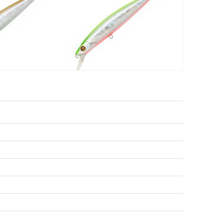
1,6 — 2,0
и:
Плавающий
Тип плавучести:
Плавающий
Нет в наличии
21 Cablista
Воблер Pontoon 21 Cablista
м, 19,9г) A30
125F-SMR (12,5см, 19,9г) A62
920
₽
и:
125 мм
Длина приманки:
125 мм
19.9 г
Вес приманки:
19.9 г
метров:
Заглубление, метров:
1,6 — 2,0
и:
Плавающий
Тип плавучести:
Плавающий
Нет в наличии