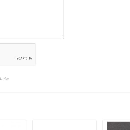
1,6 — 2,0
1,6 — 2,0
лавающий
Тип плавучести:
Плавающий
Тип плавучест
Нет в наличии
Нет в наличии
ablista
Воблер Pontoon 21 Cablista
Воблер Pontoon 
9,9г) 417
125F-SMR (12,5см, 19,9г) 702
125F-SMR (12,5с
920
920
₽
₽
25 мм
Длина приманки:
125 мм
Длина приманк
+Enter
 г
Вес приманки:
19.9 г
Вес приманки:
ов:
Заглубление, метров:
Заглубление, 
1,6 — 2,0
1,6 — 2,0
лавающий
Тип плавучести:
Плавающий
Тип плавучест
Нет в наличии
Нет в наличии