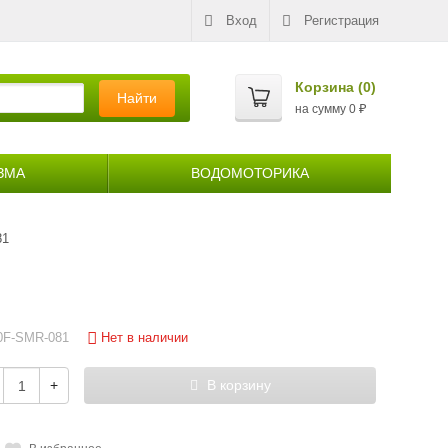
Вход
Регистрация
Корзина (
0
)
Найти
на сумму
0
₽
ЗМА
ВОДОМОТОРИКА
81
Нет в наличии
90F-SMR-081
+
В корзину