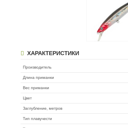
1,6 — 2,0
Тип плавучести:
П
Нет в наличии
Воблер Pontoon 21 C
ХАРАКТЕРИСТИКИ
125F-SMR (12,5см, 1
920
₽
Производитель
Длина приманки:
1
Длина приманки
Вес приманки:
19.9
Заглубление, метр
Вес приманки
1,6 — 2,0
Тип плавучести:
П
Цвет
Нет в наличии
Заглубление, метров
Тип плавучести