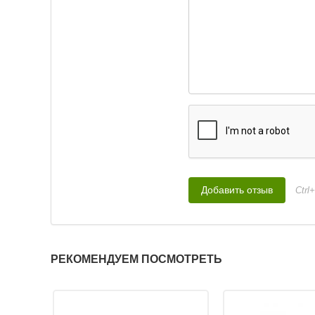
1,6 — 2,0
Тип плавучести:
П
Нет в наличии
Воблер Pontoon 21 C
125F-SMR (12,5см, 1
920
₽
Длина приманки:
1
Ctrl
Вес приманки:
19.9
Заглубление, метр
1,6 — 2,0
Тип плавучести:
П
Нет в наличии
РЕКОМЕНДУЕМ ПОСМОТРЕТЬ