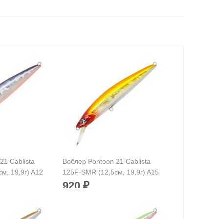
21 Cablista
Воблер Pontoon 21 Cablista
м, 19,9г) A12
125F-SMR (12,5см, 19,9г) A15
920
₽
и:
125 мм
Длина приманки:
125 мм
19.9 г
Вес приманки:
19.9 г
метров:
Заглубление, метров: