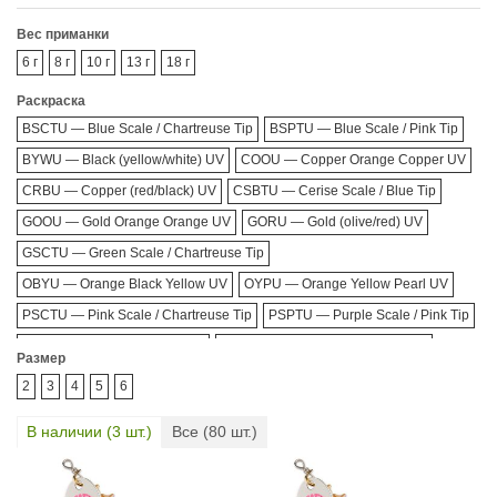
Вес приманки
6 г
8 г
10 г
13 г
18 г
Раскраска
BSCTU — Blue Scale / Chartreuse Tip
BSPTU — Blue Scale / Pink Tip
BYWU — Black (yellow/white) UV
COOU — Copper Orange Copper UV
CRBU — Copper (red/black) UV
CSBTU — Cerise Scale / Blue Tip
GOOU — Gold Orange Orange UV
GORU — Gold (olive/red) UV
GSCTU — Green Scale / Chartreuse Tip
OBYU — Orange Black Yellow UV
OYPU — Orange Yellow Pearl UV
PSCTU — Pink Scale / Chartreuse Tip
PSPTU — Purple Scale / Pink Tip
SBRU — Silver (black/red) UV
SOYU — Silver Orange Yellow UV
Размер
YOPU — Yellow Orange Pearl UV
2
3
4
5
6
В наличии (
3
шт.)
Все (
80
шт.)