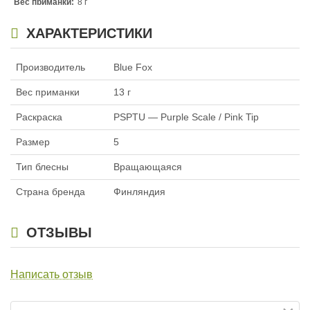
Вес приманки:
8 г
Раскраска:
GOOU — Gold Orange Orange UV
ХАРАКТЕРИСТИКИ
Размер:
3
Производитель
Blue Fox
Вес приманки
13 г
Раскраска
PSPTU — Purple Scale / Pink Tip
Размер
5
Тип блесны
Вращающаяся
Страна бренда
Финляндия
ОТЗЫВЫ
Написать отзыв