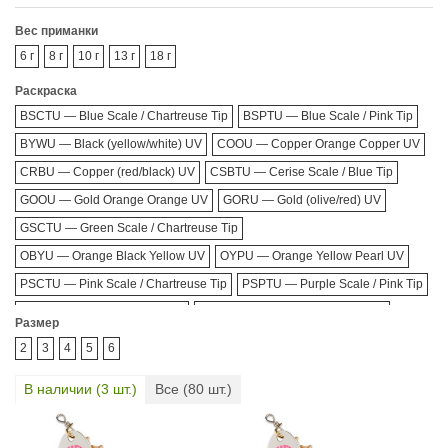
Вес приманки
6 г
8 г
10 г
13 г
18 г
Раскраска
BSCTU — Blue Scale / Chartreuse Tip
BSPTU — Blue Scale / Pink Tip
BYWU — Black (yellow/white) UV
COOU — Copper Orange Copper UV
CRBU — Copper (red/black) UV
CSBTU — Cerise Scale / Blue Tip
GOOU — Gold Orange Orange UV
GORU — Gold (olive/red) UV
GSCTU — Green Scale / Chartreuse Tip
OBYU — Orange Black Yellow UV
OYPU — Orange Yellow Pearl UV
PSCTU — Pink Scale / Chartreuse Tip
PSPTU — Purple Scale / Pink Tip
SBRU — Silver (black/red) UV
SOYU — Silver Orange Yellow UV
Размер
YOPU — Yellow Orange Pearl UV
2
3
4
5
6
В наличии (
3
шт.)
Все (
80
шт.)