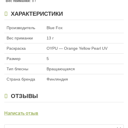
Вес приманки:
8 г
Раскраска:
GOOU — Gold Orange Orange UV
ХАРАКТЕРИСТИКИ
Размер:
3
Производитель
Blue Fox
Вес приманки
13 г
Раскраска
OYPU — Orange Yellow Pearl UV
Размер
5
Тип блесны
Вращающаяся
Страна бренда
Финляндия
ОТЗЫВЫ
Написать отзыв