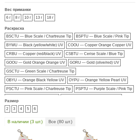
Вес приманки
6 г
8 г
10 г
13 г
18 г
Раскраска
BSCTU — Blue Scale / Chartreuse Tip
BSPTU — Blue Scale / Pink Tip
BYWU — Black (yellow/white) UV
COOU — Copper Orange Copper UV
CRBU — Copper (red/black) UV
CSBTU — Cerise Scale / Blue Tip
GOOU — Gold Orange Orange UV
GORU — Gold (olive/red) UV
GSCTU — Green Scale / Chartreuse Tip
OBYU — Orange Black Yellow UV
OYPU — Orange Yellow Pearl UV
PSCTU — Pink Scale / Chartreuse Tip
PSPTU — Purple Scale / Pink Tip
SBRU — Silver (black/red) UV
SOYU — Silver Orange Yellow UV
Размер
YOPU — Yellow Orange Pearl UV
2
3
4
5
6
В наличии (
3
шт.)
Все (
80
шт.)