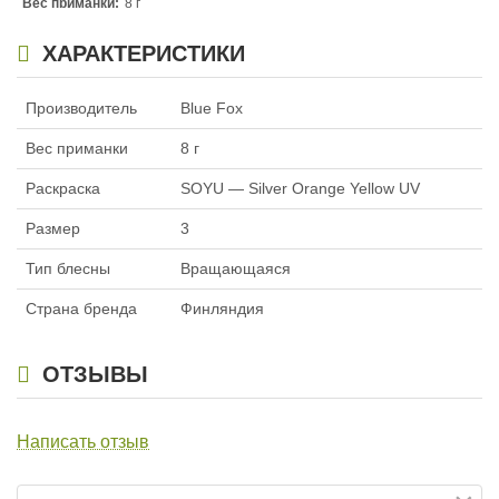
Вес приманки:
8 г
Раскраска:
GOOU — Gold Orange Orange UV
ХАРАКТЕРИСТИКИ
Размер:
3
Производитель
Blue Fox
Вес приманки
8 г
Раскраска
SOYU — Silver Orange Yellow UV
Размер
3
Тип блесны
Вращающаяся
Страна бренда
Финляндия
ОТЗЫВЫ
Написать отзыв