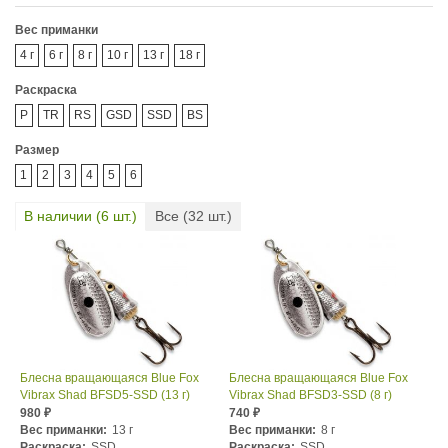
Вес приманки
4 г
6 г
8 г
10 г
13 г
18 г
Раскраска
P
TR
RS
GSD
SSD
BS
Размер
1
2
3
4
5
6
В наличии (
6
шт.)
Все (
32
шт.)
Блесна вращающаяся Blue Fox
Блесна вращающаяся Blue Fox
Vibrax Shad BFSD5-SSD (13 г)
Vibrax Shad BFSD3-SSD (8 г)
980
740
₽
₽
Вес приманки:
13 г
Вес приманки:
8 г
Раскраска:
SSD
Раскраска:
SSD