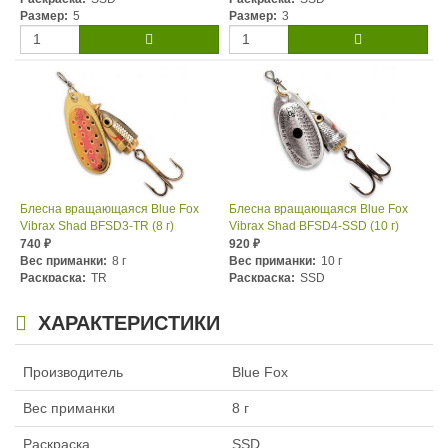
Размер:
5
Размер:
3
Блесна вращающаяся Blue Fox
Блесна вращающаяся Blue Fox
Vibrax Shad BFSD3-TR (8 г)
Vibrax Shad BFSD4-SSD (10 г)
740
920
₽
₽
Вес приманки:
8 г
Вес приманки:
10 г
Раскраска:
TR
Раскраска:
SSD
Размер:
3
Размер:
4
ХАРАКТЕРИСТИКИ
Производитель
Blue Fox
Вес приманки
8 г
Раскраска
SSD