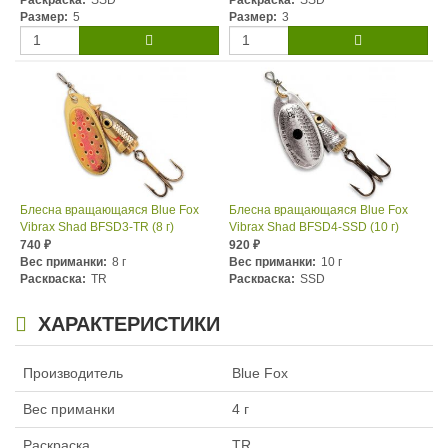
Раскраска:
SSD
Раскраска:
SSD
Размер:
5
Размер:
3
Блесна вращающаяся Blue Fox
Блесна вращающаяся Blue Fox
Vibrax Shad BFSD3-TR (8 г)
Vibrax Shad BFSD4-SSD (10 г)
740
920
₽
₽
Вес приманки:
8 г
Вес приманки:
10 г
Раскраска:
TR
Раскраска:
SSD
Размер:
3
Размер:
4
ХАРАКТЕРИСТИКИ
Производитель
Blue Fox
Вес приманки
4 г
Раскраска
TR