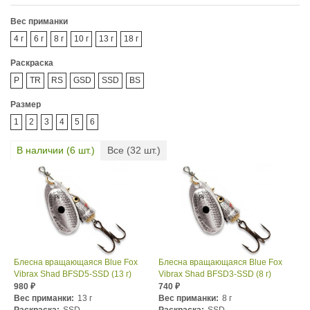
Вес приманки
4 г
6 г
8 г
10 г
13 г
18 г
Раскраска
P
TR
RS
GSD
SSD
BS
Размер
1
2
3
4
5
6
В наличии (
6
шт.)
Все (
32
шт.)
Блесна вращающаяся Blue Fox
Блесна вращающаяся Blue Fox
Vibrax Shad BFSD5-SSD (13 г)
Vibrax Shad BFSD3-SSD (8 г)
980
740
₽
₽
Вес приманки:
13 г
Вес приманки:
8 г