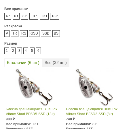
Вес приманки
4 г
6 г
8 г
10 г
13 г
18 г
Раскраска
P
TR
RS
GSD
SSD
BS
Размер
1
2
3
4
5
6
В наличии (
6
шт.)
Все (
32
шт.)
Блесна вращающаяся Blue Fox
Блесна вращающаяся Blue Fox
Vibrax Shad BFSD5-SSD (13 г)
Vibrax Shad BFSD3-SSD (8 г)
980
740
₽
₽
Вес приманки:
13 г
Вес приманки:
8 г