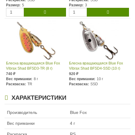
Раскраска:
SSD
Раскраска:
SSD
Размер:
5
Размер:
3
Блесна вращающаяся Blue Fox
Блесна вращающаяся Blue Fox
Vibrax Shad BFSD3-TR (8 г)
Vibrax Shad BFSD4-SSD (10 г)
740
920
₽
₽
Вес приманки:
8 г
Вес приманки:
10 г
Раскраска:
TR
Раскраска:
SSD
Размер:
3
Размер:
4
ХАРАКТЕРИСТИКИ
Производитель
Blue Fox
Вес приманки
4 г
Раскраска
RS