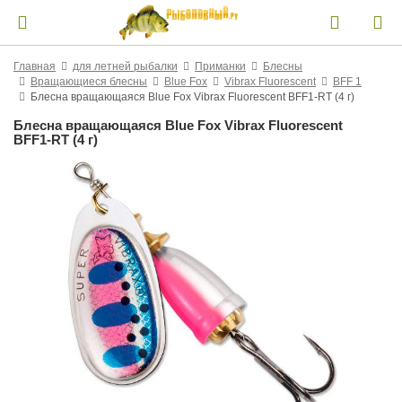
Главная
для летней рыбалки
Приманки
Блесны
Вращающиеся блесны
Blue Fox
Vibrax Fluorescent
BFF 1
Блесна вращающаяся Blue Fox Vibrax Fluorescent BFF1-RT (4 г)
Блесна вращающаяся Blue Fox Vibrax Fluorescent
BFF1-RT (4 г)