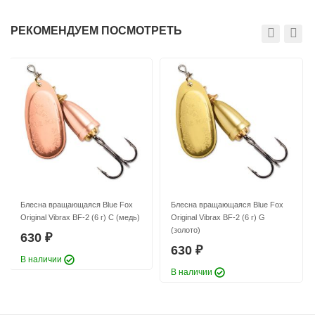
730
730
₽
₽
Вес приманки:
8 г
Вес приманки:
8 г
РЕКОМЕНДУЕМ ПОСМОТРЕТЬ
Раскраска:
SFP
Раскраска:
SFR
Размер:
3
Размер:
3
Блесна вращающаяся Blue Fox
Блесна вращающаяся Blue Fox
Vibrax Fluorescent BFF4-FT (10 г)
Vibrax Fluorescent BFF2-CFR (6 г)
Блесна вращающаяся Blue Fox
Блесна вращающаяся Blue Fox
890
680
₽
₽
Original Vibrax BF-2 (6 г) C (медь)
Original Vibrax BF-2 (6 г) G
Вес приманки:
10 г
Вес приманки:
6 г
(золото)
Раскраска:
FT
Раскраска:
CFR
630
₽
Размер:
4
Размер:
2
630
₽
В наличии
В наличии