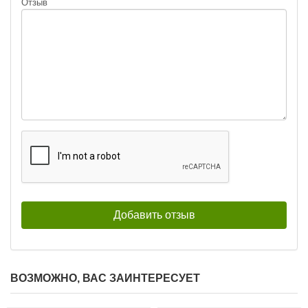
Отзыв
Блесна вертикальная зимняя
Блесна вертикальная зимняя
Lucky John Shiner 55мм, 5.1г
Lucky John Shiner 55мм, 5.1г (Gold)
(Apple)
572
₽
572
Длина приманки:
55 мм
₽
Длина приманки:
55 мм
Вес приманки:
5.1 г
Вес приманки:
5.1 г
ВОЗМОЖНО, ВАС ЗАИНТЕРЕСУЕТ