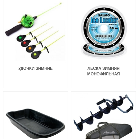
Блесна вертикальная зимняя
Блесна вертикальная зимняя
Lucky John Shiner 55мм, 5.1г
Lucky John Shiner 45мм, 3.1г
(Minnow)
(Apple)
572
572
₽
₽
Длина приманки:
55 мм
Длина приманки:
45 мм
Вес приманки:
5.1 г
Вес приманки:
3.1 г
УДОЧКИ ЗИМНИЕ
ЛЕСКА ЗИМНЯЯ
МОНОФИЛЬНАЯ
Блесна вертикальная зимняя
Lucky John Shiner 45мм, 3.1г
(Copper)
572
₽
Длина приманки:
45 мм
Вес приманки:
3.1 г