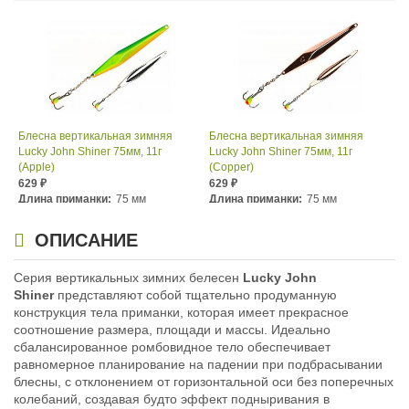
Блесна вертикальная зимняя
Блесна вертикальная зимняя
Lucky John Shiner 75мм, 11г
Lucky John Shiner 75мм, 11г
(Apple)
(Copper)
629
629
₽
₽
Длина приманки:
75 мм
Длина приманки:
75 мм
Вес приманки:
11 г
Вес приманки:
11 г
ОПИСАНИЕ
Серия вертикальных зимних белесен
Lucky John
Shiner
представляют собой тщательно продуманную
конструкция тела приманки, которая имеет прекрасное
соотношение размера, площади и массы. Идеально
сбалансированное ромбовидное тело обеспечивает
равномерное планирование на падении при подбрасывании
блесны, с отклонением от горизонтальной оси без поперечных
Блесна вертикальная зимняя
Блесна вертикальная зимняя
колебаний, создавая будто эффект подныривания в
Lucky John Shiner 75мм, 11г (Gold)
Lucky John Shiner 75мм, 11г