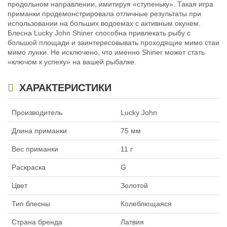
продольном направлении, имитируя «ступеньку». Такая игра
(Minnow)
629
₽
приманки продемонстрировала отличные результаты при
Длина приманки:
75 мм
629
₽
использовании на больших водоемах с активным окунем.
Вес приманки:
11 г
Длина приманки:
75 мм
Блесна Lucky John Shiner способна привлекать рыбу с
Вес приманки:
11 г
большой площади и заинтересовывать проходящие мимо стаи
мимо лунки. Не исключено, что именно Shiner может стать
«ключом к успеху» на вашей рыбалке.
ХАРАКТЕРИСТИКИ
Производитель
Lucky John
Длина приманки
75 мм
Блесна вертикальная зимняя
Блесна вертикальная зимняя
Lucky John Shiner 75мм, 11г (Silver)
Lucky John Shiner 75мм, 11г (Tiger)
Вес приманки
11 г
629
629
₽
₽
Длина приманки:
75 мм
Длина приманки:
75 мм
Вес приманки:
11 г
Вес приманки:
11 г
Раскраска
G
Цвет
Золотой
Тип блесны
Колеблющаяся
Страна бренда
Латвия