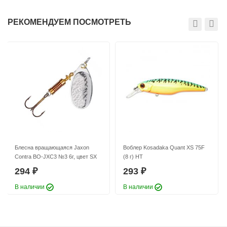
730
730
₽
₽
Вес приманки:
8 г
Вес приманки:
8 г
РЕКОМЕНДУЕМ ПОСМОТРЕТЬ
Раскраска:
SFP
Раскраска:
SFR
Размер:
3
Размер:
3
Блесна вращающаяся Blue Fox
Блесна вращающаяся Blue Fox
Vibrax Fluorescent BFF4-FT (10 г)
Vibrax Fluorescent BFF2-CFR (6 г)
Блесна вращающаяся Jaxon
Воблер Kosadaka Quant XS 75F
890
680
₽
₽
Contra BO-JXC3 №3 6г, цвет SX
(8 г) HT
Вес приманки:
10 г
Вес приманки:
6 г
Раскраска:
FT
Раскраска:
CFR
294
293
₽
₽
Размер:
4
Размер:
2
В наличии
В наличии