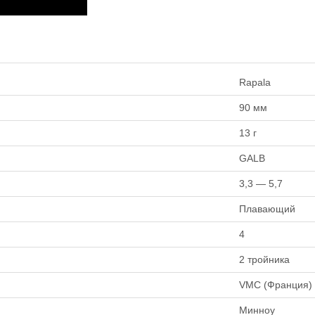
Rapala
90 мм
13 г
GALB
3,3 — 5,7
Плавающий
4
2 тройника
VMC (Франция)
Минноу