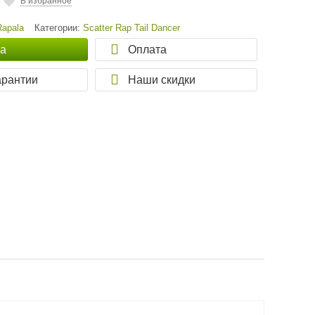
В избранное
Rapala
Категории:
Scatter Rap Tail Dancer
ка
Оплата
арантии
Наши скидки