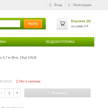
Вход
Регистрация
Корзина (
0
)
Найти
на сумму
0
₽
ЗМА
ВОДОМОТОРИКА
до 5,7 м (9см, 13гр) GALB
Нет в наличии
9-GALB
-
+
В корзину