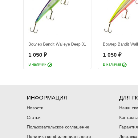
eep 29
Воблер Bandit Walleye Deep 01
Воблер Bandit Wal
1 050
1 050
₽
₽
В наличии
В наличии
ИНФОРМАЦИЯ
ДЛЯ П
Новости
Наши ск
Статьи
Контакты
Пользовательское соглашение
Гарантия
Политика конфиденциальности
Доставка