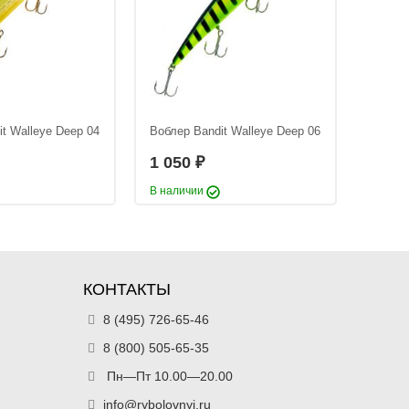
t Walleye Deep 04
Воблер Bandit Walleye Deep 06
Воблер
1 050
1 05
₽
В наличии
В нали
КОНТАКТЫ
8 (495) 726-65-46
8 (800) 505-65-35
Пн—Пт 10.00—20.00
info@rybolovnyi.ru