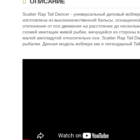
ОПИСАНИЕ
Scatter Rap Tail Dancer - универсальный диповый вобле
изготовлена из высококачественной бальсы, оснащенно
отклонение от оси движения на расстояние до несколь
схожей имитации живой рыбки, мечущейся из стороны в 
малой амплидутой относительно оси. Scatter Rap Tail D
рыбалки. Данная модель воблера как и легендарный Tai