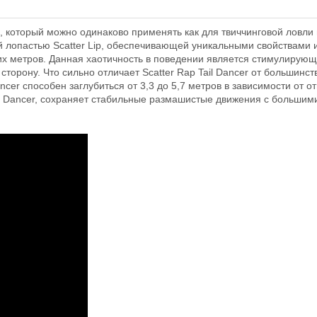
р, который можно одинаково применять как для твиччинговой ловли
й лопастью Scatter Lip, обеспечивающей уникальными свойствами 
ких метров. Данная хаотичность в поведении является стимулирую
сторону. Что сильно отличает Scatter Rap Tail Dancer от большин
ancer способен заглубиться от 3,3 до 5,7 метров в зависимости от
l Dancer, сохраняет стабильные размашистые движения с большими