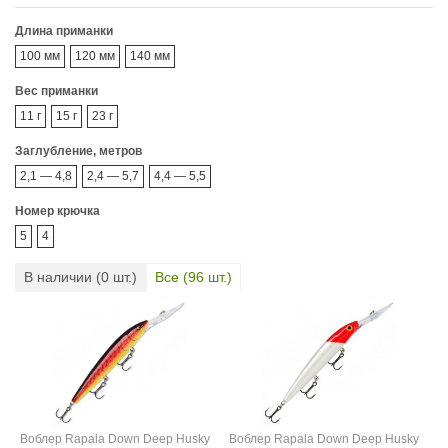
Длина приманки
100 мм
120 мм
140 мм
Вес приманки
11 г
15 г
23 г
Заглубление, метров
2,1 — 4,8
2,4 — 5,7
4,4 — 5,5
Номер крючка
5
4
В наличии (
0
шт.)
Все (
96
шт.)
Воблер Rapala Down Deep Husky
Воблер Rapala Down Deep Husky