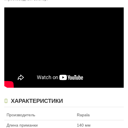
Воблер Rapala Down Deep Husky
Воблер Rapala Down Deep Husky
Jerk до 5,5 м (14см, 23гр) SBR
Jerk до 5,5 м (14см, 23гр) TSD
1 640
1 530
₽
₽
Длина приманки:
140 мм
Длина приманки:
140 мм
Вес приманки:
23 г
Вес приманки:
23 г
Заглубление, метров:
4,4 — 5,5
Заглубление, метров:
4,4 — 5,5
Номер крючка:
4
Номер крючка:
4
Нет в наличии
Нет в наличии
ХАРАКТЕРИСТИКИ
Воблер Rapala Down Deep Husky
Воблер Rapala Down Deep Husky
Производитель
Rapala
Jerk до 5,5 м (14см, 23гр) YP
Jerk до 5,5 м (14см, 23гр) GTU
899
899
₽
₽
Длина приманки
140 мм
Длина приманки:
140 мм
Длина приманки:
140 мм