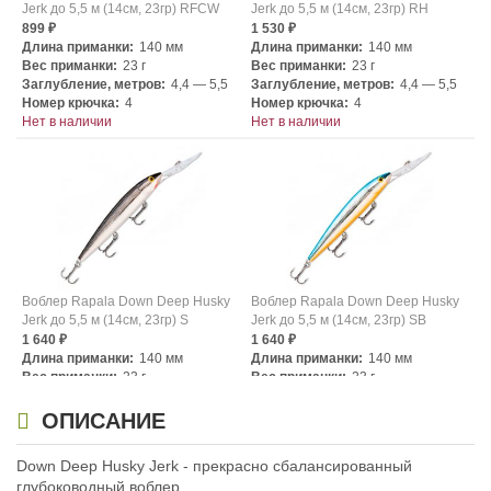
Jerk до 5,5 м (14см, 23гр) RFCW
Jerk до 5,5 м (14см, 23гр) RH
899
1 530
₽
₽
Длина приманки:
140 мм
Длина приманки:
140 мм
Вес приманки:
23 г
Вес приманки:
23 г
Заглубление, метров:
4,4 — 5,5
Заглубление, метров:
4,4 — 5,5
Номер крючка:
4
Номер крючка:
4
Нет в наличии
Нет в наличии
Воблер Rapala Down Deep Husky
Воблер Rapala Down Deep Husky
Jerk до 5,5 м (14см, 23гр) S
Jerk до 5,5 м (14см, 23гр) SB
1 640
1 640
₽
₽
Длина приманки:
140 мм
Длина приманки:
140 мм
Вес приманки:
23 г
Вес приманки:
23 г
Заглубление, метров:
4,4 — 5,5
Заглубление, метров:
4,4 — 5,5
Номер крючка:
4
Номер крючка:
4
ОПИСАНИЕ
Нет в наличии
Нет в наличии
Down Deep Husky Jerk - прекрасно сбалансированный
глубоководный воблер.