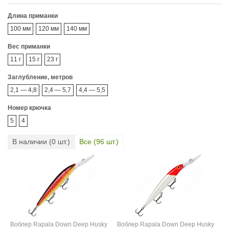
Длина приманки
100 мм
120 мм
140 мм
Вес приманки
11 г
15 г
23 г
Заглубление, метров
2,1 — 4,8
2,4 — 5,7
4,4 — 5,5
Номер крючка
5
4
В наличии (
0
шт.)
Все (
96
шт.)
Воблер Rapala Down Deep Husky
Воблер Rapala Down Deep Husky