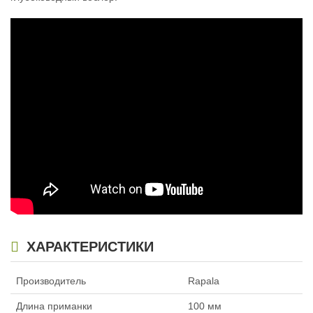
Воблер Rapala Down Deep Husky
Воблер Rapala Down Deep Husky
Jerk до 5,5 м (14см, 23гр) SBR
Jerk до 5,5 м (14см, 23гр) TSD
1 640
1 530
₽
₽
Длина приманки:
140 мм
Длина приманки:
140 мм
Вес приманки:
23 г
Вес приманки:
23 г
Заглубление, метров:
4,4 — 5,5
Заглубление, метров:
4,4 — 5,5
Номер крючка:
4
Номер крючка:
4
Нет в наличии
Нет в наличии
ХАРАКТЕРИСТИКИ
Воблер Rapala Down Deep Husky
Воблер Rapala Down Deep Husky
Производитель
Rapala
Jerk до 5,5 м (14см, 23гр) YP
Jerk до 5,5 м (14см, 23гр) GTU
899
899
₽
₽
Длина приманки
100 мм
Длина приманки:
140 мм
Длина приманки:
140 мм