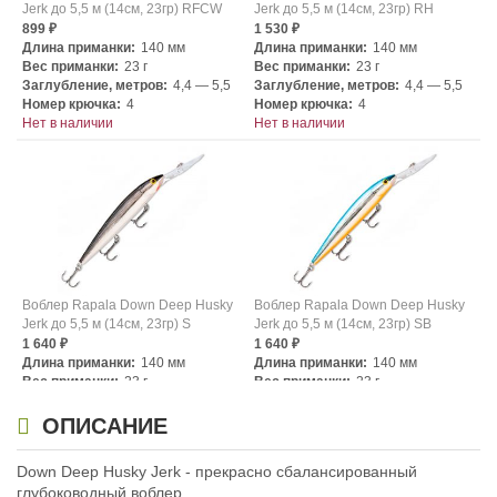
Jerk до 5,5 м (14см, 23гр) RFCW
Jerk до 5,5 м (14см, 23гр) RH
899
1 530
₽
₽
Длина приманки:
140 мм
Длина приманки:
140 мм
Вес приманки:
23 г
Вес приманки:
23 г
Заглубление, метров:
4,4 — 5,5
Заглубление, метров:
4,4 — 5,5
Номер крючка:
4
Номер крючка:
4
Нет в наличии
Нет в наличии
Воблер Rapala Down Deep Husky
Воблер Rapala Down Deep Husky
Jerk до 5,5 м (14см, 23гр) S
Jerk до 5,5 м (14см, 23гр) SB
1 640
1 640
₽
₽
Длина приманки:
140 мм
Длина приманки:
140 мм
Вес приманки:
23 г
Вес приманки:
23 г
Заглубление, метров:
4,4 — 5,5
Заглубление, метров:
4,4 — 5,5
Номер крючка:
4
Номер крючка:
4
ОПИСАНИЕ
Нет в наличии
Нет в наличии
Down Deep Husky Jerk - прекрасно сбалансированный
глубоководный воблер.