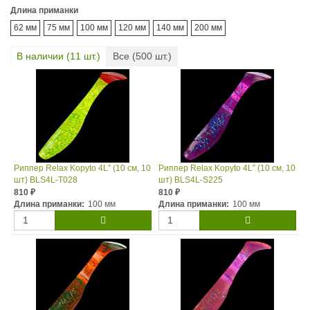
Длина приманки
62 мм
75 мм
100 мм
120 мм
140 мм
200 мм
В наличии (
11
шт.)
Все (
500
шт.)
Риппер Relax Kopyto 4L″ (10 см, 10
Риппер Relax Kopyto 4L″ (10 см, 10
шт) BLS4L-T028
шт) BLS4L-S225
810
810
₽
₽
Длина приманки:
100 мм
Длина приманки:
100 мм