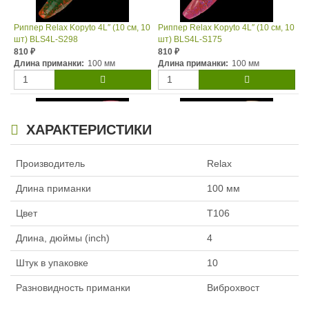
Риппер Relax Kopyto 4L″ (10 см, 10
Риппер Relax Kopyto 4L″ (10 см, 10
шт) BLS4L-S298
шт) BLS4L-S175
810
810
₽
₽
Длина приманки:
100 мм
Длина приманки:
100 мм
ХАРАКТЕРИСТИКИ
Производитель
Relax
Длина приманки
100 мм
Риппер Relax Kopyto 4L″ (10 см, 10
Риппер Relax Kopyto 4L″ (10 см, 10
шт) BLS4L-S067R
шт) BLS4L-S091
Цвет
T106
810
810
₽
₽
Длина приманки:
100 мм
Длина приманки:
100 мм
Длина, дюймы (inch)
4
Штук в упаковке
10
Разновидность приманки
Виброхвост