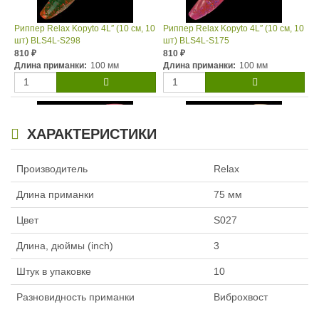
Риппер Relax Kopyto 4L″ (10 см, 10
Риппер Relax Kopyto 4L″ (10 см, 10
шт) BLS4L-S298
шт) BLS4L-S175
810
810
₽
₽
Длина приманки:
100 мм
Длина приманки:
100 мм
ХАРАКТЕРИСТИКИ
Производитель
Relax
Длина приманки
75 мм
Риппер Relax Kopyto 4L″ (10 см, 10
Риппер Relax Kopyto 4L″ (10 см, 10
шт) BLS4L-S067R
шт) BLS4L-S091
Цвет
S027
810
810
₽
₽
Длина приманки:
100 мм
Длина приманки:
100 мм
Длина, дюймы (inch)
3
Штук в упаковке
10
Разновидность приманки
Виброхвост