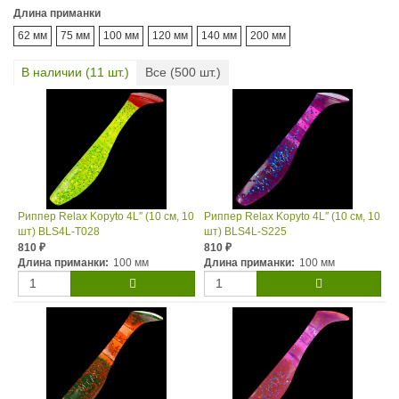
Длина приманки
62 мм
75 мм
100 мм
120 мм
140 мм
200 мм
В наличии (
11
шт.)
Все (
500
шт.)
Риппер Relax Kopyto 4L″ (10 см, 10
Риппер Relax Kopyto 4L″ (10 см, 10
шт) BLS4L-T028
шт) BLS4L-S225
810
810
₽
₽
Длина приманки:
100 мм
Длина приманки:
100 мм