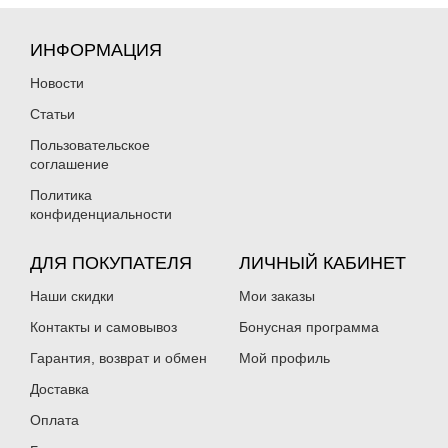
ИНФОРМАЦИЯ
Новости
Статьи
Пользовательское
Силиконовая приманка Fanatik
Силиконовая приманка Fanatik
соглашение
Raider 1.6″ 017
Raider 1.6″ 020
99
99
₽
₽
Политика
Длина приманки:
40 мм
Длина приманки:
40 мм
конфиденциальности
Нет в наличии
Нет в наличии
ДЛЯ ПОКУПАТЕЛЯ
ЛИЧНЫЙ КАБИНЕТ
Наши скидки
Мои заказы
Контакты и самовывоз
Бонусная программа
Гарантия, возврат и обмен
Мой профиль
Силиконовая приманка Fanatik
Силиконовая приманка Fanatik
Доставка
Raider 1.6″ 021
Raider 1.6″ 001
Оплата
99
99
₽
₽
Длина приманки:
40 мм
Длина приманки:
40 мм