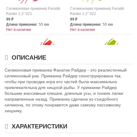
Силиконовая приманка Fanatik
Силиконовая приманка Fanatik
Raider 2.2″ 021
Raider 2.2″ 022
99
99
₽
₽
Длина приманки:
55 мм
Длина приманки:
55 мм
Нет в наличии
Нет в наличии
ОПИСАНИЕ
Силиконовая приманка Фанатик Райдер - это реалистичный
силиконовый рак. Приманка Райдер сконструирована так,
Силиконовая приманка Fanatik
Силиконовая приманка Fanatik
чтобы при проводке игра его частей была максимально
Raider 2.2″ 023
Raider 2.2″ 024
привлекательна для хищной рыбы. У приманки Райдер
99
99
₽
₽
большие массивные клешни, длинные усы, и тонкие лапки
Длина приманки:
55 мм
Длина приманки:
55 мм
направленные назад. Приманка сделана из съедобного
Нет в наличии
Нет в наличии
силикона, по этому понравится даже самому пассивному
хищнику.
ХАРАКТЕРИСТИКИ