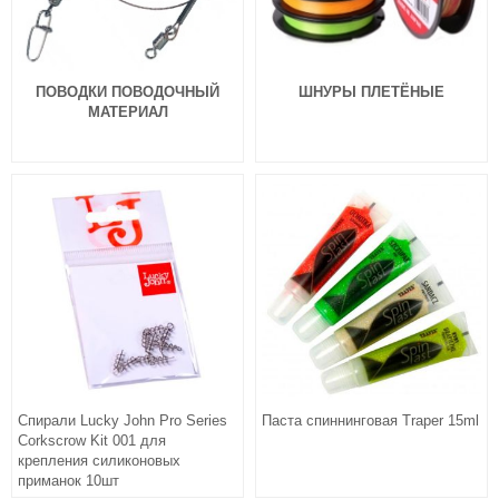
ПОВОДКИ ПОВОДОЧНЫЙ
ШНУРЫ ПЛЕТЁНЫЕ
МАТЕРИАЛ
Силиконовая приманка Fanatik
Силиконовая приманка Fanatik
Raider 1.6″ 002
Raider 1.6″ 003
99
99
₽
₽
Длина приманки:
40 мм
Длина приманки:
40 мм
Нет в наличии
Нет в наличии
Силиконовая приманка Fanatik
Силиконовая приманка Fanatik
Raider 1.6″ 004
Raider 1.6″ 005
Спирали Lucky John Pro Series
Паста спиннинговая Traper 15ml
99
99
₽
₽
Corkscrow Kit 001 для
Длина приманки:
40 мм
Длина приманки:
40 мм
крепления силиконовых
Нет в наличии
Нет в наличии
приманок 10шт