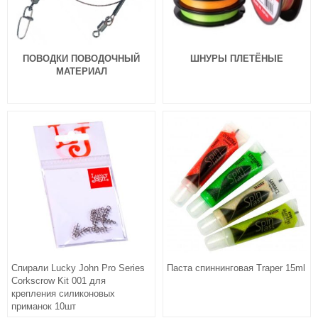
ПОВОДКИ ПОВОДОЧНЫЙ
ШНУРЫ ПЛЕТЁНЫЕ
МАТЕРИАЛ
Силиконовая приманка Fanatik
Силиконовая приманка Fanatik
Raider 1.6″ 002
Raider 1.6″ 003
99
99
₽
₽
Длина приманки:
40 мм
Длина приманки:
40 мм
Нет в наличии
Нет в наличии
Силиконовая приманка Fanatik
Силиконовая приманка Fanatik
Raider 1.6″ 004
Raider 1.6″ 005
Спирали Lucky John Pro Series
Паста спиннинговая Traper 15ml
99
99
₽
₽
Corkscrow Kit 001 для
Длина приманки:
40 мм
Длина приманки:
40 мм
крепления силиконовых
Нет в наличии
Нет в наличии
приманок 10шт