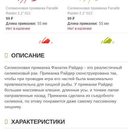
Силиконовая приманка Fanatik
Силиконовая приманка Fanatik
Raider 2.2″ 021
Raider 2.2″ 022
99
99
₽
₽
Длина приманки:
55 мм
Длина приманки:
55 мм
Нет в наличии
Нет в наличии
ОПИСАНИЕ
Силиконовая приманка Фанатик Райдер - это реалистичный
силиконовый рак. Приманка Райдер сконструирована так,
Силиконовая приманка Fanatik
Силиконовая приманка Fanatik
чтобы при проводке игра его частей была максимально
Raider 2.2″ 023
Raider 2.2″ 024
привлекательна для хищной рыбы. У приманки Райдер
99
99
₽
₽
большие массивные клешни, длинные усы, и тонкие лапки
Длина приманки:
55 мм
Длина приманки:
55 мм
направленные назад. Приманка сделана из съедобного
Нет в наличии
Нет в наличии
силикона, по этому понравится даже самому пассивному
хищнику.
ХАРАКТЕРИСТИКИ