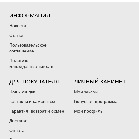
ИНФОРМАЦИЯ
Новости
Статьи
Пользовательское
Силиконовая приманка Fanatik
Силиконовая приманка Fanatik
соглашение
Raider 1.6″ 017
Raider 1.6″ 020
99
99
₽
₽
Политика
Длина приманки:
40 мм
Длина приманки:
40 мм
конфиденциальности
Нет в наличии
Нет в наличии
ДЛЯ ПОКУПАТЕЛЯ
ЛИЧНЫЙ КАБИНЕТ
Наши скидки
Мои заказы
Контакты и самовывоз
Бонусная программа
Гарантия, возврат и обмен
Мой профиль
Силиконовая приманка Fanatik
Силиконовая приманка Fanatik
Доставка
Raider 1.6″ 021
Raider 1.6″ 001
Оплата
99
99
₽
₽
Длина приманки:
40 мм
Длина приманки:
40 мм