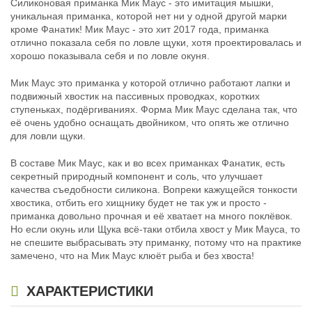
Силиконовая приманка Мик Маус - это имитация мышки,
уникальная приманка, которой нет ни у одной другой марки
кроме Фанатик! Мик Маус - это хит 2017 года, приманка
отлично показала себя по ловле щуки, хотя проектировалась и
хорошо показывала себя и по ловле окуня.
Мик Маус это приманка у которой отлично работают лапки и
подвижный хвостик на пассивных проводках, коротких
ступеньках, подёргиваниях. Форма Мик Маус сделана так, что
её очень удобно оснащать двойником, что опять же отлично
для ловли щуки.
В составе Мик Маус, как и во всех приманках Фанатик, есть
секретный природный компонент и соль, что улучшает
качества съедобности силикона. Вопреки кажущейся тонкости
хвостика, отбить его хищнику будет не так уж и просто -
приманка довольно прочная и её хватает на много поклёвок.
Но если окунь или Щука всё-таки отбила хвост у Мик Мауса, то
не спешите выбрасывать эту приманку, потому что на практике
замечено, что на Мик Маус клюёт рыба и без хвоста!
ХАРАКТЕРИСТИКИ