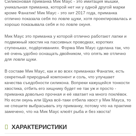
Силиконовая приманка Мик Маус - это имитация мышки,
уникальная приманка, которой нет ни у одной другой марки
кроме Фанатик! Мик Маус - это хит 2017 года, приманка
отлично показала себя по ловле щуки, хотя проектировалась и
хорошо показывала себя и по ловле окуня.
Мик Маус это приманка у которой отлично работают лапки и
подвижный хвостик на пассивных проводках, коротких
ступеньках, подёргиваниях. Форма Мик Маус сделана так, что
её очень удобно оснащать двойником, что опять же отлично
для ловли щуки.
В составе Мик Маус, как и во всех приманках Фанатик, есть
секретный природный компонент и соль, что улучшает
качества съедобности силикона. Вопреки кажущейся тонкости
хвостика, отбить его хищнику будет не так уж и просто -
приманка довольно прочная и её хватает на много поклёвок.
Но если окунь или Щука всё-таки отбила хвост у Мик Мауса, то
не спешите выбрасывать эту приманку, потому что на практике
замечено, что на Мик Маус клюёт рыба и без хвоста!
ХАРАКТЕРИСТИКИ