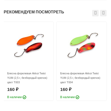
РЕКОМЕНДУЕМ ПОСМОТРЕТЬ
Блесна форелевая Akkoi Twist
Блесна форелевая Akkoi Twist
YUM (3 г, безбородый крючок) цвет
YUM (3 г, безбородый крючок) цвет
T046
T047
160
160
₽
₽
Вес приманки:
3 г
Вес приманки:
3 г
Блесна форелевая Akkoi Twist
Блесна форелевая Akkoi Twist
YUM (2,5 г, безбородый крючок)
YUM (2,5 г, безбородый крючок)
цвет T003
цвет T004
160
160
₽
₽
Блесна форелевая Akkoi Twist
Блесна форелевая Akkoi Twist
В наличии
В наличии
YUM (3 г, безбородый крючок) цвет
YUM (3 г, безбородый крючок) цвет
T048
T049
160
160
₽
₽