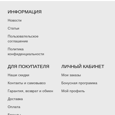
Вес приманки:
3 г
Вес приманки:
3 г
ИНФОРМАЦИЯ
Новости
Статьи
Пользовательское
соглашение
Политика
Блесна форелевая Akkoi Twist
Блесна форелевая Akkoi Twist
конфиденциальности
YUM (3 г, безбородый крючок) цвет
YUM (3 г, безбородый крючок) цвет
T042
T043
160
ДЛЯ ПОКУПАТЕЛЯ
160
ЛИЧНЫЙ КАБИНЕТ
₽
₽
Вес приманки:
3 г
Вес приманки:
3 г
Наши скидки
Мои заказы
Контакты и самовывоз
Бонусная программа
Гарантия, возврат и обмен
Мой профиль
Доставка
Оплата
Бренды