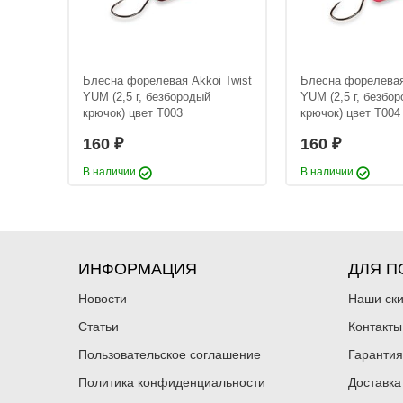
Блесна форелевая A
YUM (3 г, безбороды
цвет T039
160
₽
Вес приманки:
3 г
 Twist
Блесна форелевая Akkoi Twist
Блесна форелевая
YUM (2,5 г, безбородый
YUM (2,5 г, безбо
крючок) цвет T003
крючок) цвет T004
160
160
₽
₽
В наличии
В наличии
ИНФОРМАЦИЯ
ДЛЯ П
Блесна форелевая A
Новости
YUM (3 г, безбороды
Наши ск
цвет T035
160
₽
Статьи
Контакты
Вес приманки:
3 г
Пользовательское соглашение
Гарантия
Политика конфиденциальности
Доставка