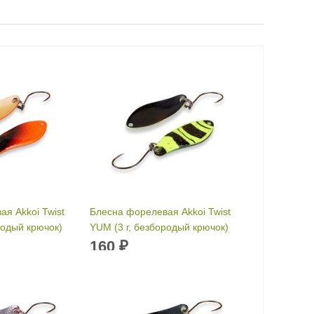
я Akkoi Twist
Блесна форелевая Akkoi Twist
родый крючок)
YUM (3 г, безбородый крючок)
цвет T059
160
₽
3 г
Вес приманки:
3 г