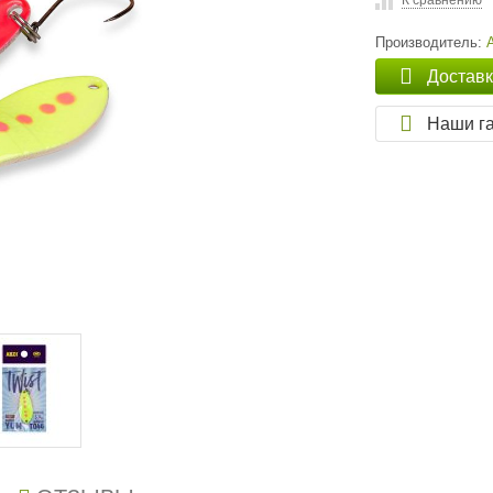
К сравнению
Производитель:
Достав
Наши г