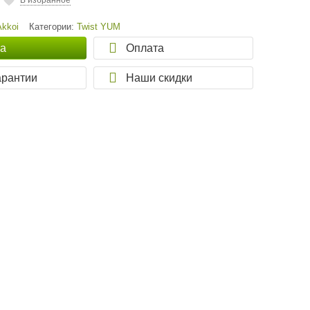
В избранное
Akkoi
Категории:
Twist YUM
ка
Оплата
арантии
Наши скидки