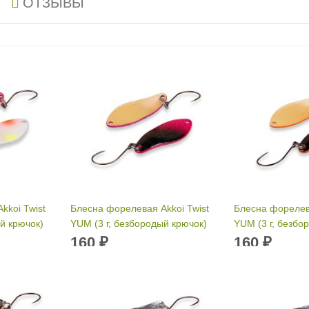
ОТЗЫВЫ
kkoi Twist
Блесна форелевая Akkoi Twist
Блесна форелева
й крючок)
YUM (3 г, безбородый крючок)
YUM (3 г, безбо
цвет T057
цвет T058
160
160
₽
₽
Вес приманки:
3 г
Вес приманки: