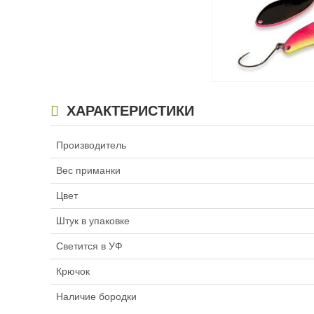
Блесна форелевая A
ХАРАКТЕРИСТИКИ
YUM (3 г, безбороды
цвет T054
160
₽
Производитель
Вес приманки:
3 г
Вес приманки
Цвет
Штук в упаковке
Светится в УФ
Крючок
Наличие бородки