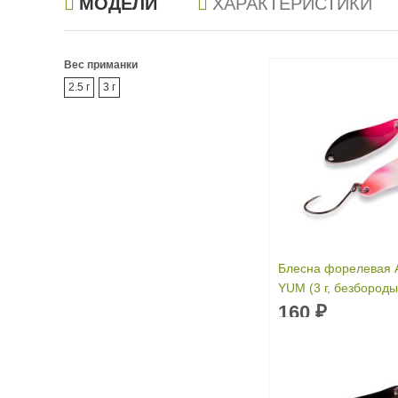
МОДЕЛИ
ХАРАКТЕРИСТИКИ
Вес приманки
2.5 г
3 г
Блесна форелевая A
YUM (3 г, безбороды
цвет T060
160
₽
Вес приманки:
3 г