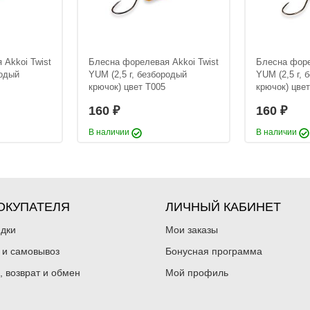
kkoi Twist
Блесна форелевая Akkoi Twist
Блесна форелева
й крючок)
YUM (3 г, безбородый крючок)
YUM (3 г, безбо
цвет T040
цвет T041
160
160
₽
₽
Вес приманки:
3 г
Вес приманки:
 Akkoi Twist
Блесна форелевая Akkoi Twist
Блесна форе
родый
YUM (2,5 г, безбородый
YUM (2,5 г, 
крючок) цвет T005
крючок) цве
160
160
₽
₽
В наличии
В наличии
ОКУПАТЕЛЯ
ЛИЧНЫЙ КАБИНЕТ
kkoi Twist
Блесна форелевая Akkoi Twist
Блесна форелева
й крючок)
идки
YUM (3 г, безбородый крючок)
Мои заказы
YUM (3 г, безбо
цвет T036
цвет T037
160
160
₽
₽
 и самовывоз
Бонусная программа
Вес приманки:
3 г
Вес приманки:
, возврат и обмен
Мой профиль