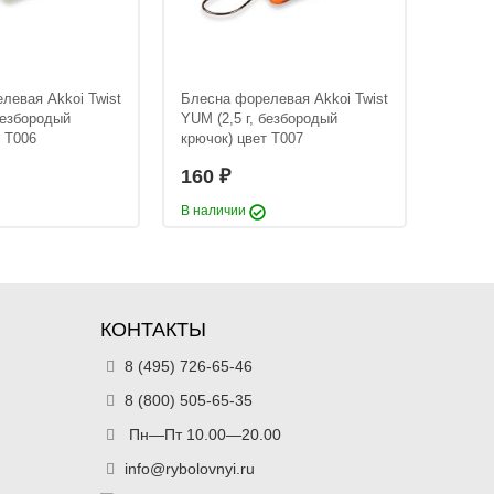
я Akkoi Twist
Блесна форелевая Akkoi Twist
родый крючок)
YUM (3 г, безбородый крючок)
цвет T034
160
₽
3 г
Вес приманки:
3 г
левая Akkoi Twist
Блесна форелевая Akkoi Twist
Блесна
безбородый
YUM (2,5 г, безбородый
YUM (2
т T006
крючок) цвет T007
крючок
160
160
₽
В наличии
В нали
КОНТАКТЫ
я Akkoi Twist
Блесна форелевая Akkoi Twist
родый крючок)
8 (495) 726-65-46
YUM (3 г, безбородый крючок)
цвет T030
160
₽
8 (800) 505-65-35
3 г
Вес приманки:
3 г
Пн—Пт 10.00—20.00
info@rybolovnyi.ru