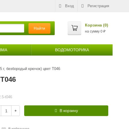
Вход
Регистрация
Корзина (
0
)
Найти
на сумму
0
₽
ЗМА
ВОДОМОТОРИКА
5 г, безбородый крючок) цвет T046
 T046
2.5-t046
+
В корзину