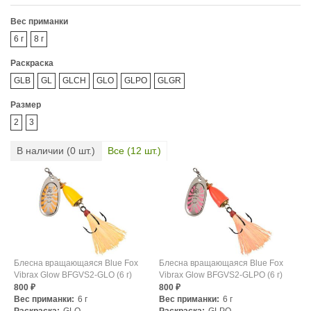
Вес приманки
6 г
8 г
Раскраска
GLB
GL
GLCH
GLO
GLPO
GLGR
Размер
2
3
В наличии (
0
шт.)
Все (
12
шт.)
Блесна вращающаяся Blue Fox
Блесна вращающаяся Blue Fox
Vibrax Glow BFGVS2-GLO (6 г)
Vibrax Glow BFGVS2-GLPO (6 г)
800
800
₽
₽
Вес приманки:
6 г
Вес приманки:
6 г