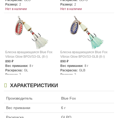
Раскраска:
GLO
Раскраска:
GLPO
Размер:
2
Размер:
2
Нет в наличии
Нет в наличии
Блесна вращающаяся Blue Fox
Блесна вращающаяся Blue Fox
Vibrax Glow BFGVS3-GL (8 г)
Vibrax Glow BFGVS3-GLB (8 г)
890
890
₽
₽
Вес приманки:
8 г
Вес приманки:
8 г
Раскраска:
GL
Раскраска:
GLB
Размер:
3
Размер:
3
Нет в наличии
Нет в наличии
ХАРАКТЕРИСТИКИ
Производитель
Blue Fox
Вес приманки
6 г
Раскраска
GLPO