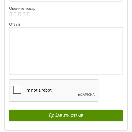
Оцените товар
Отзыв
Блесна вращающаяся Blue Fox
Блесна вращающаяся Blue Fox
Vibrax Glow BFGVS2-GL (6 г)
Vibrax Glow BFGVS2-GLB (6 г)
800
800
₽
₽
Вес приманки:
6 г
Вес приманки:
6 г
Раскраска:
GL
Раскраска:
GLB
Размер:
2
Размер:
2
Нет в наличии
Нет в наличии
Блесна вращающаяся Blue Fox
Блесна вращающаяся Blue Fox
Vibrax Glow BFGVS2-GLCH (6 г)
Vibrax Glow BFGVS2-GLGR (6 г)
800
350
₽
₽
Вес приманки:
6 г
Вес приманки:
6 г
Раскраска:
GLCH
Раскраска:
GLGR