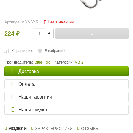
Нет в наличии
Артикул:
VB2-SYR
224
-
+
₽
К сравнению
В избранное
Производитель:
Blue Fox
Категории:
VB 2
,
Доставка
Оплата
Наши гарантии
Наши скидки
МОДЕЛИ
ХАРАКТЕРИСТИКИ
ОТЗЫВЫ