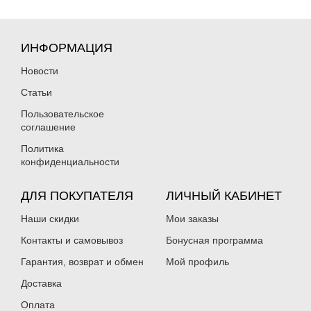
Блесна вращающаяся Blue Fox
Блесна вращающаяся Blue Fox
Vibrax Bullet VB6-S (25 г)
Vibrax Bullet VB3-GFR (11 г)
ИНФОРМАЦИЯ
896
245
₽
₽
Вес приманки:
25 г
Вес приманки:
11 г
Новости
Раскраска:
S
Раскраска:
GFR
Размер:
6
Размер:
3
Статьи
Нет в наличии
Нет в наличии
Пользовательское
соглашение
Политика
конфиденциальности
ДЛЯ ПОКУПАТЕЛЯ
ЛИЧНЫЙ КАБИНЕТ
Блесна вращающаяся Blue Fox
Блесна вращающаяся Blue Fox
Наши скидки
Мои заказы
Vibrax Bullet VB3-GRB (11 г)
Vibrax Bullet VB3-GYR (11 г)
245
245
₽
₽
Контакты и самовывоз
Бонусная программа
Вес приманки:
11 г
Вес приманки:
11 г
Раскраска:
GRB
Раскраска:
GYR
Гарантия, возврат и обмен
Мой профиль
Размер:
3
Размер:
3
Нет в наличии
Нет в наличии
Доставка
Оплата