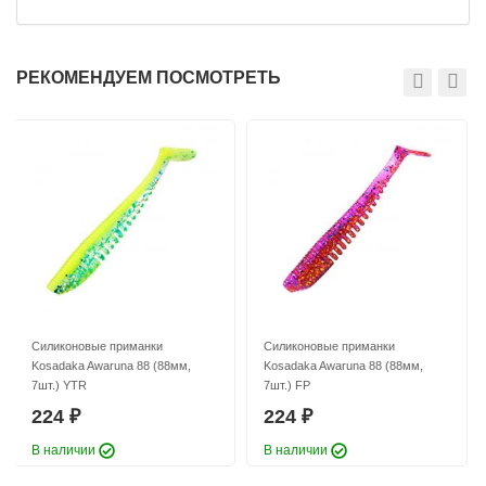
Вес приманки:
25 г
Вес приманки:
25 г
Раскраска:
FRY
Раскраска:
G
Размер:
6
Размер:
6
Нет в наличии
Нет в наличии
РЕКОМЕНДУЕМ ПОСМОТРЕТЬ
Блесна вращающаяся Blue Fox
Блесна вращающаяся Blue Fox
Vibrax Bullet VB6-GFR (25 г)
Vibrax Bullet VB6-RT (25 г)
322
1 020
₽
₽
Вес приманки:
25 г
Вес приманки:
25 г
Раскраска:
GFR
Раскраска:
RT
Размер:
6
Размер:
6
Нет в наличии
Силиконовые приманки
Нет в наличии
Силиконовые приманки
Kosadaka Awaruna 88 (88мм,
Kosadaka Awaruna 88 (88мм,
7шт.) YTR
7шт.) FP
224
224
₽
₽
В наличии
В наличии