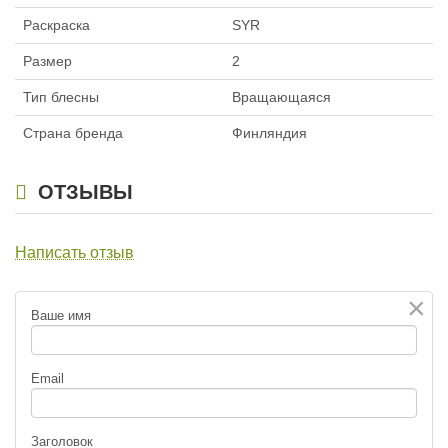
Раскраска
SYR
Блесна вращающаяся Blue Fox
Блесна вращающаяся Blue Fox
Размер
2
Vibrax Bullet VB5-G (18 г)
Vibrax Bullet VB5-GFR (18 г)
448
280
₽
₽
Тип блесны
Вращающаяся
Вес приманки:
18 г
Вес приманки:
18 г
Раскраска:
G
Раскраска:
GFR
Размер:
5
Размер:
5
Страна бренда
Финляндия
Нет в наличии
Нет в наличии
ОТЗЫВЫ
Написать отзыв
×
Блесна вращающаяся Blue Fox
Блесна вращающаяся Blue Fox
Ваше имя
Vibrax Bullet VB5-RT (18 г)
Vibrax Bullet VB5-S (18 г)
830
830
₽
₽
Вес приманки:
18 г
Вес приманки:
18 г
Email
Раскраска:
RT
Раскраска:
S
Размер:
5
Размер:
5
Нет в наличии
Нет в наличии
Заголовок