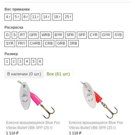
Вес приманки
4 г
5 г
8 г
11 г
14 г
18 г
25 г
Раскраска
G
S
RT
GFR
WRB
BYR
SFR
SFP
CYR
GYR
SYB
SYR
FRY
CHRB
CRB
GRB
SRB
Размер
1
2
3
4
5
6
В наличии (
0
шт.)
Все (
61
шт.)
Блесна вращающаяся Blue Fox
Блесна вращающаяся Blue Fox
Vibrax Bullet VB6-SFP (25 г)
Vibrax Bullet VB6-SFR (25 г)
1 110
1 110
₽
₽