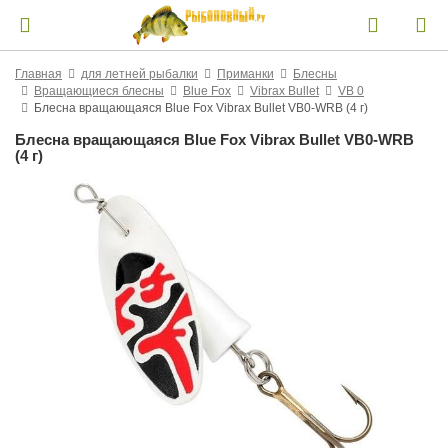
Главная
для летней рыбалки
Приманки
Блесны
Вращающиеся блесны
Blue Fox
Vibrax Bullet
VB 0
Блесна вращающаяся Blue Fox Vibrax Bullet VB0-WRB (4 г)
Блесна вращающаяся Blue Fox Vibrax Bullet VB0-WRB
(4 г)