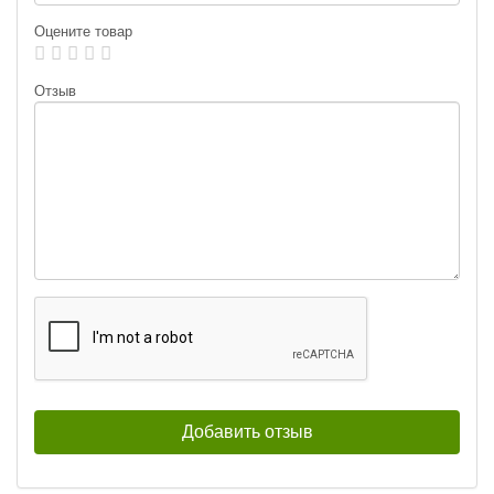
Оцените товар
Отзыв
Блесна вращающаяся Blue Fox
Блесна вращающаяся Blue Fox
Vibrex Bullet Fly VB-3-BCH (11 г)
Vibrex Bullet Fly VB-3-BCHB (11 г)
245
259
₽
₽
Вес приманки:
11 г
Вес приманки:
11 г
Раскраска:
BCH
Раскраска:
BCHB
Размер:
3
Размер:
3
Нет в наличии
Нет в наличии
Блесна вращающаяся Blue Fox
Блесна вращающаяся Blue Fox
Vibrex Bullet Fly VB-3-BFR (11 г)
Vibrex Bullet Fly VB-3-CHFR (11 г)
259
259
₽
₽
Вес приманки:
11 г
Вес приманки:
11 г
Раскраска:
BFR
Раскраска:
CHFR