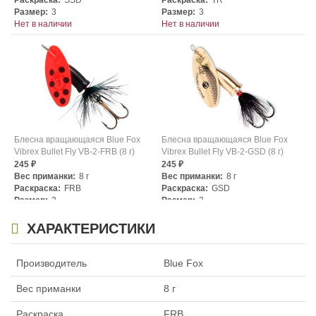
Раскраска:
SSD
Раскраска:
TR
Размер:
3
Размер:
3
Нет в наличии
Нет в наличии
Блесна вращающаяся Blue Fox
Блесна вращающаяся Blue Fox
Vibrex Bullet Fly VB-2-FRB (8 г)
Vibrex Bullet Fly VB-2-GSD (8 г)
245
245
₽
₽
Вес приманки:
8 г
Вес приманки:
8 г
Раскраска:
FRB
Раскраска:
GSD
Размер:
2
Размер:
2
Нет в наличии
Нет в наличии
ХАРАКТЕРИСТИКИ
Производитель
Blue Fox
Вес приманки
8 г
Раскраска
FRB