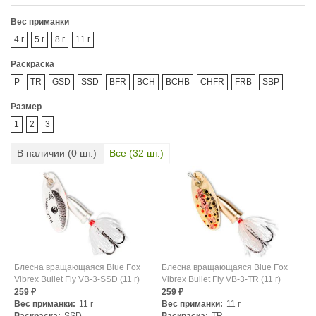
Вес приманки
4 г
5 г
8 г
11 г
Раскраска
P
TR
GSD
SSD
BFR
BCH
BCHB
CHFR
FRB
SBP
Размер
1
2
3
В наличии (
0
шт.)
Все (
32
шт.)
Блесна вращающаяся Blue Fox
Блесна вращающаяся Blue Fox
Vibrex Bullet Fly VB-3-SSD (11 г)
Vibrex Bullet Fly VB-3-TR (11 г)
259
259
₽
₽
Вес приманки:
11 г
Вес приманки:
11 г