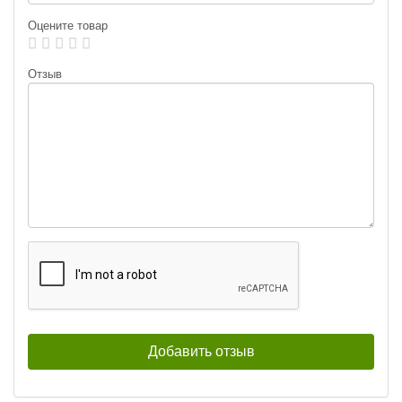
Оцените товар
Отзыв
Блесна вращающаяся Blue Fox
Блесна вращающаяся Blue Fox
Vibrex Bullet Fly VB-3-BCH (11 г)
Vibrex Bullet Fly VB-3-BCHB (11 г)
245
259
₽
₽
Вес приманки:
11 г
Вес приманки:
11 г
Раскраска:
BCH
Раскраска:
BCHB
Размер:
3
Размер:
3
Нет в наличии
Нет в наличии
Блесна вращающаяся Blue Fox
Блесна вращающаяся Blue Fox
Vibrex Bullet Fly VB-3-BFR (11 г)
Vibrex Bullet Fly VB-3-CHFR (11 г)
259
259
₽
₽
Вес приманки:
11 г
Вес приманки:
11 г
Раскраска:
BFR
Раскраска:
CHFR