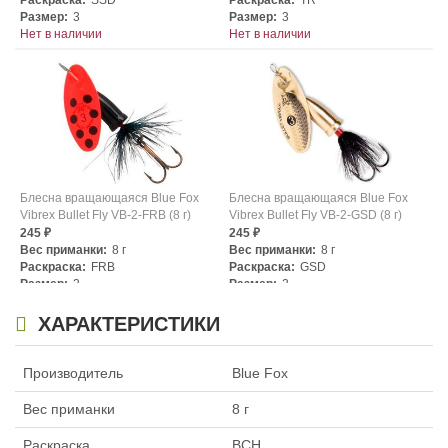
Раскраска:
SSD
Раскраска:
TR
Размер:
3
Размер:
3
Нет в наличии
Нет в наличии
Блесна вращающаяся Blue Fox
Блесна вращающаяся Blue Fox
Vibrex Bullet Fly VB-2-FRB (8 г)
Vibrex Bullet Fly VB-2-GSD (8 г)
245
245
₽
₽
Вес приманки:
8 г
Вес приманки:
8 г
Раскраска:
FRB
Раскраска:
GSD
Размер:
2
Размер:
2
Нет в наличии
Нет в наличии
ХАРАКТЕРИСТИКИ
Производитель
Blue Fox
Вес приманки
8 г
Раскраска
BCH