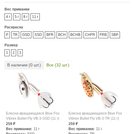
Вес приманки
4 г
5 г
8 г
11 г
Раскраска
P
TR
GSD
SSD
BFR
BCH
BCHB
CHFR
FRB
SBP
Размер
1
2
3
В наличии (
0
шт.)
Все (
32
шт.)
Блесна вращающаяся Blue Fox
Блесна вращающаяся Blue Fox
Vibrex Bullet Fly VB-3-SSD (11 г)
Vibrex Bullet Fly VB-3-TR (11 г)
259
259
₽
₽
Вес приманки:
11 г
Вес приманки:
11 г