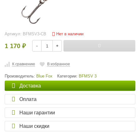
Нет в наличии
Артикул:
BFMSV3-CB
1 170
-
+
₽
К сравнению
В избранное
Производитель:
Blue Fox
Категории:
BFMSV 3
Доставка
Оплата
Наши гарантии
Наши скидки