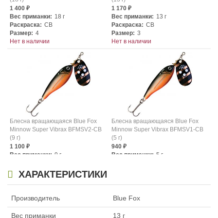
1 400
1 170
₽
₽
Вес приманки:
18 г
Вес приманки:
13 г
Раскраска:
CB
Раскраска:
CB
Размер:
4
Размер:
3
Нет в наличии
Нет в наличии
Блесна вращающаяся Blue Fox
Блесна вращающаяся Blue Fox
Minnow Super Vibrax BFMSV2-CB
Minnow Super Vibrax BFMSV1-CB
(9 г)
(5 г)
1 100
940
₽
₽
Вес приманки:
9 г
Вес приманки:
5 г
Раскраска:
CB
Раскраска:
CB
Размер:
2
Размер:
1
ХАРАКТЕРИСТИКИ
Нет в наличии
Нет в наличии
Производитель
Blue Fox
Вес приманки
13 г