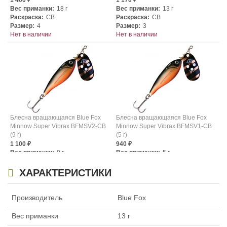
1 400
1 170
₽
₽
Вес приманки:
18 г
Вес приманки:
13 г
Раскраска:
CB
Раскраска:
CB
Размер:
4
Размер:
3
Нет в наличии
Нет в наличии
Блесна вращающаяся Blue Fox
Блесна вращающаяся Blue Fox
Minnow Super Vibrax BFMSV2-CB
Minnow Super Vibrax BFMSV1-CB
(9 г)
(5 г)
1 100
940
₽
₽
Вес приманки:
9 г
Вес приманки:
5 г
Раскраска:
CB
Раскраска:
CB
Размер:
2
Размер:
1
ХАРАКТЕРИСТИКИ
Нет в наличии
Нет в наличии
Производитель
Blue Fox
Вес приманки
13 г