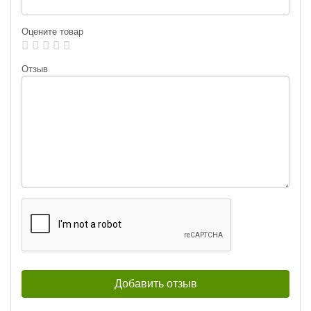
Размер:
3
Размер:
4
Нет в наличии
Нет в наличии
Оцените товар
Отзыв
Блесна вращающаяся Blue Fox
Блесна вращающаяся Blue Fox
Minnow Super Vibrax BFMSV4-C
Minnow Super Vibrax BFMSV4-FT
(18 г)
(18 г)
1 310
1 310
₽
₽
Вес приманки:
18 г
Вес приманки:
18 г
Раскраска:
C
Раскраска:
FT
Размер:
4
Размер:
4
Нет в наличии
Нет в наличии