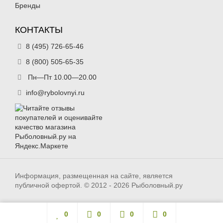
Бренды
(9 г)
г)
1 100
1 100
₽
₽
Вес приманки:
9 г
Вес приманки:
9 г
КОНТАКТЫ
Раскраска:
OB
Раскраска:
S
Размер:
2
Размер:
2
8 (495) 726-65-46
Нет в наличии
Нет в наличии
8 (800) 505-65-35
Пн—Пт 10.00—20.00
info@rybolovnyi.ru
Блесна вращающаяся Blue Fox
Блесна вращающаяся Blue Fox
Minnow Super Vibrax BFMSV2-SB
Minnow Super Vibrax BFMSV2-SRB
(9 г)
(9 г)
1 100
1 100
₽
₽
Вес приманки:
9 г
Вес приманки:
9 г
Раскраска:
SB
Раскраска:
SRB
Информация, размещенная на сайте, является
Размер:
2
Размер:
2
публичной офертой. © 2012 - 2026 Рыболовный.ру
Нет в наличии
Нет в наличии
0
0
0
0