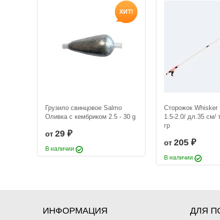
Диаметр лески:
0.
Диаметр #PE:
3
ХИТ!
Разрывная нагруз
Количество нитей
Цвет:
Темно-зелен
Шнур плетеный Sunli
Грузило свинцовое Salmo
Сторожок Whisker P
#2.5 PE X8 (40lb 0.
Оливка с кембриком 2.5 - 30 g
1.5-2.0/ дл.35 см/ 
150м Light Green
2 060
гр
₽
29
от
₽
Размотка:
150 м
205
от
₽
Диаметр лески:
0.
В наличии
Диаметр #PE:
2.5
В наличии
Разрывная нагруз
Количество нитей
Цвет:
Светло-зеле
ИНФОРМАЦИЯ
ДЛЯ П