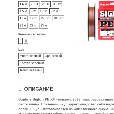
Диаметр #PE:
5
1.6 кг
2.1 кг
2.9 кг
3.3 кг
Разрывная нагруз
4.5 кг
6 кг
7.7 кг
9.2 кг
Количество нитей
Цвет:
Темно-зелен
11 кг
12 кг
15.5 кг
18.5 кг
22 кг
29 кг
35 кг
Количество нитей
4
8
Цвет
Шнур плетеный Sunli
Многоцветный
Оранжевый
#2.0 PE X8 (35lb 0
15.5kg) 150м Multico
2 060
Светло-зеленый
₽
Размотка:
150 м
Темно-зеленый
Диаметр лески:
0.
Диаметр #PE:
2
Разрывная нагруз
ОПИСАНИЕ
Количество нитей
Цвет:
Многоцветны
Sunline Siglon PE X4
- новинка 2017 года, завоевавшая
бест-селлер. Плетеный шнур зарекомендовал себя наде
ловли. Шнур изготавливается из качественного сырья на
высокие показатели абразивоустойчивости, имея большу