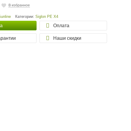
В избранное
Sunline
Категории:
Siglon PE X4
ка
Оплата
арантии
Наши скидки