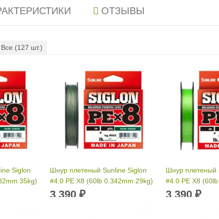
РАКТЕРИСТИКИ
ОТЗЫВЫ
Все (
127
шт.)
ne Siglon
Шнур плетеный Sunline Siglon
Шнур плетеный S
382mm 35kg)
#4.0 PE X8 (60lb 0.342mm 29kg)
#4.0 PE X8 (60l
300м Dark Green
300м Light Gree
3 390
3 390
₽
₽
Размотка:
300 м
Размотка:
300 
382 мм
Диаметр лески:
0.342 мм
Диаметр лески