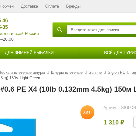
и обмен
Доставка
Оплата
Бренды
5-46
5-35
скве и всей России
—20.00
ДЛЯ ЗИМНЕЙ РЫБАЛКИ
ВСЁ ДЛЯ ТУРИ
Леска и плетеные шнуры
Шнуры плетёные
Sunline
Siglon PE
Si
5kg) 150м Light Green
0.6 PE X4 (10lb 0.132mm 4.5kg) 150м 
Артикул:
SIGLON 
ХИТ!
1 310
₽