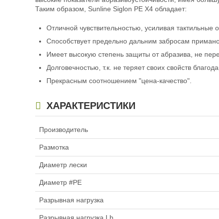
Таким образом, Sunline Siglon PE X4 обладает:
Шнур плетеный Sunli
Отличной чувствительностью, усиливая тактильные 
#0.4 PE X8 (6lb 0.1
Способствует предельно дальним забросам примано
150м Multicolor
3 090
₽
Имеет высокую степень защиты от абразива, не пер
Размотка:
150 м
Долговечностью, т.к. не теряет своих свойств благ
Диаметр лески:
0.
Диаметр #PE:
0.4
Прекрасным соотношением "цена-качество".
Разрывная нагруз
Количество нитей
ХАРАКТЕРИСТИКИ
Цвет:
Многоцветны
Производитель
Размотка
Диаметр лески
Шнур плетеный Sunli
Диаметр #PE
#1.0 PE X8 (16lb 0.
150м Multicolor
2 060
₽
Разрывная нагрузка
Размотка:
150 м
Разрывная нагрузка Lb
Диаметр лески:
0.