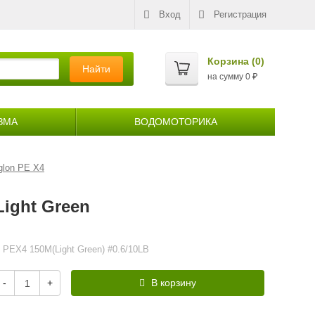
Вход
Регистрация
Корзина (
0
)
Найти
на сумму
0
₽
ЗМА
ВОДОМОТОРИКА
glon PE X4
Light Green
PEX4 150M(Light Green) #0.6/10LB
-
+
В корзину