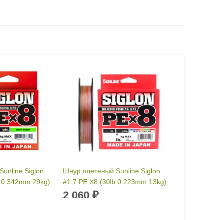
unline Siglon
Шнур плетеный Sunline Siglon
b 0.342mm 29kg)
#1.7 PE X8 (30lb 0.223mm 13kg)
n
150м Multicolor
2 060
₽
м
Размотка:
150 м
:
0.342 мм
Диаметр лески:
0.223 мм