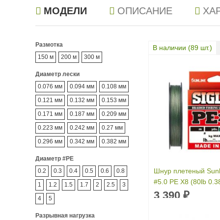
МОДЕЛИ
ОПИСАНИЕ
ХА
Размотка
В наличии (
89
шт.)
150 м
200 м
300 м
Диаметр лески
0.076 мм
0.094 мм
0.108 мм
0.121 мм
0.132 мм
0.153 мм
0.171 мм
0.187 мм
0.209 мм
0.223 мм
0.242 мм
0.27 мм
0.296 мм
0.342 мм
0.382 мм
Диаметр #PE
Шнур плетеный Sunli
0.2
0.3
0.4
0.5
0.6
0.8
#5.0 PE X8 (80lb 0.
1
1.2
1.5
1.7
2
2.5
3
300м Dark Green
3 390
₽
4
5
Размотка:
300 м
Разрывная нагрузка
Диаметр лески:
0.