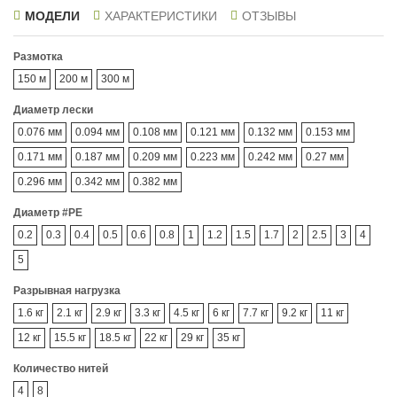
МОДЕЛИ
ХАРАКТЕРИСТИКИ
ОТЗЫВЫ
Размотка
150 м
200 м
300 м
Диаметр лески
0.076 мм
0.094 мм
0.108 мм
0.121 мм
0.132 мм
0.153 мм
0.171 мм
0.187 мм
0.209 мм
0.223 мм
0.242 мм
0.27 мм
0.296 мм
0.342 мм
0.382 мм
Диаметр #PE
0.2
0.3
0.4
0.5
0.6
0.8
1
1.2
1.5
1.7
2
2.5
3
4
5
Разрывная нагрузка
1.6 кг
2.1 кг
2.9 кг
3.3 кг
4.5 кг
6 кг
7.7 кг
9.2 кг
11 кг
12 кг
15.5 кг
18.5 кг
22 кг
29 кг
35 кг
Количество нитей
4
8