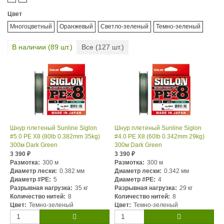
Цвет
Многоцветный
Оранжевый
Светло-зеленый
Темно-зеленый
В наличии (
89
шт.)
Все (
127
шт.)
Шнур плетеный Sunline Siglon
Шнур плетеный Sunline Siglon
#5.0 PE X8 (80lb 0.382mm 35kg)
#4.0 PE X8 (60lb 0.342mm 29kg)
300м Dark Green
300м Dark Green
3 390
3 390
₽
₽
Размотка:
300 м
Размотка:
300 м
Диаметр лески:
0.382 мм
Диаметр лески:
0.342 мм
Диаметр #PE:
5
Диаметр #PE:
4
Разрывная нагрузка:
35 кг
Разрывная нагрузка:
29 кг
Количество нитей:
8
Количество нитей:
8
Цвет:
Темно-зеленый
Цвет:
Темно-зеленый