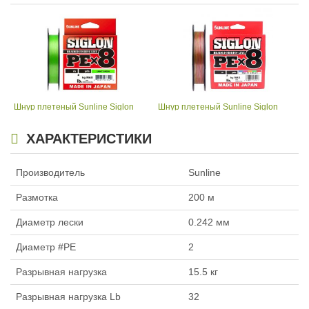
Шнур плетеный Sunline Siglon
Шнур плетеный Sunline Siglon
#4.0 PE X8 (60lb 0.342mm 29kg)
#1.7 PE X8 (30lb 0.223mm 13kg)
300м Light Green
150м Multicolor
ХАРАКТЕРИСТИКИ
3 390
2 060
₽
₽
Размотка:
300 м
Размотка:
150 м
Диаметр лески:
0.342 мм
Диаметр лески:
0.223 мм
Производитель
Sunline
Диаметр #PE:
4
Диаметр #PE:
1.7
Разрывная нагрузка:
29 кг
Разрывная нагрузка:
12 кг
Размотка
200 м
Количество нитей:
8
Количество нитей:
8
Цвет:
Светло-зеленый
Цвет:
Многоцветный
Диаметр лески
0.242 мм
Диаметр #PE
2
Разрывная нагрузка
15.5 кг
Разрывная нагрузка Lb
32