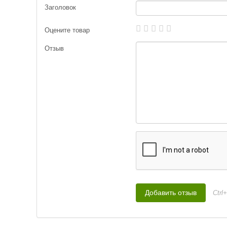
Заголовок
Груз-головка
Оцените товар
Груз-головка
Отзыв
Груз-головка
Ctrl