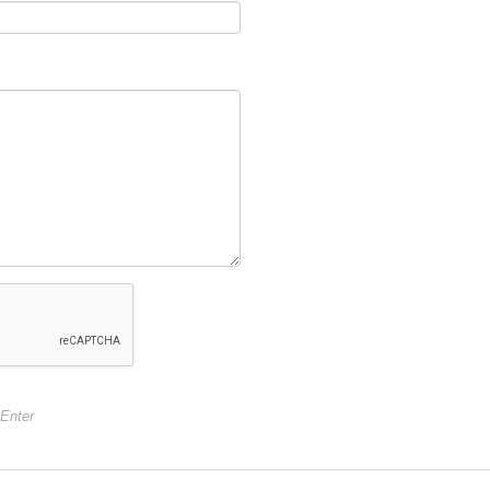
 Sfish Чебурашка с вертлюгом 48 г (10 шт)
 Sfish Чебурашка с вертлюгом 52 г (10 шт)
 Sfish Чебурашка с вертлюгом 56 г (10 шт)
+Enter