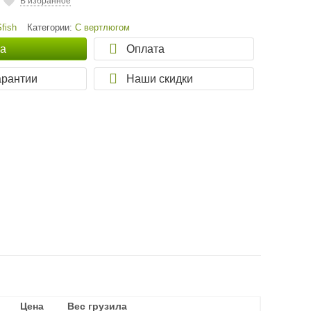
В избранное
Sfish
Категории:
С вертлюгом
ка
Оплата
арантии
Наши скидки
Цена
Цена
Вес грузила
Вес грузила