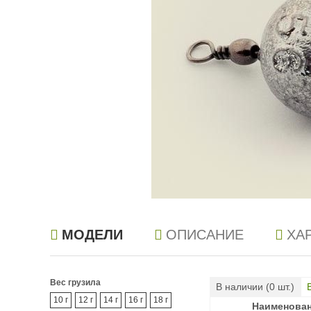
МОДЕЛИ
ОПИСАНИЕ
ХА
Вес грузила
В наличии (
0
шт.)
10 г
12 г
14 г
16 г
18 г
Наименова
Наименова