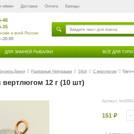
и обмен
Доставка
Оплата
Бренды
5-46
5-35
скве и всей России
—20.00
ДЛЯ ЗИМНЕЙ РЫБАЛКИ
ВСЁ ДЛЯ ТУРИ
Грузила Джиги
Разборные Чебурашки
Sfish
С вертлюгом
Груз-
 вертлюгом 12 г (10 шт)
Артикул:
bm0056
151
-
₽