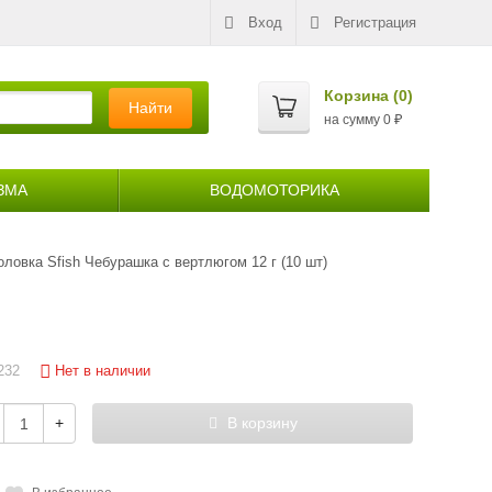
Вход
Регистрация
Корзина (
0
)
Найти
на сумму
0
₽
ЗМА
ВОДОМОТОРИКА
головка Sfish Чебурашка с вертлюгом 12 г (10 шт)
Нет в наличии
232
+
В корзину