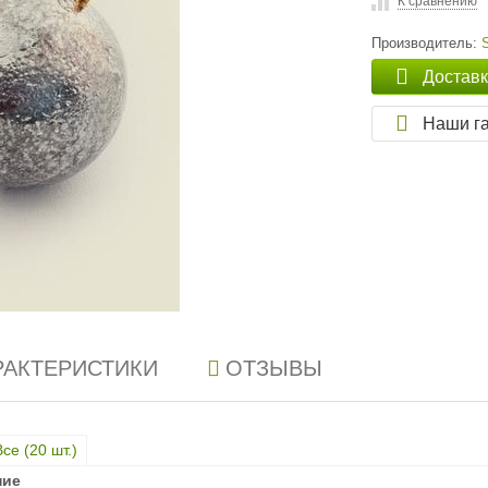
К сравнению
Производитель:
Достав
Наши г
РАКТЕРИСТИКИ
ОТЗЫВЫ
Все (
20
шт.)
ние
ние