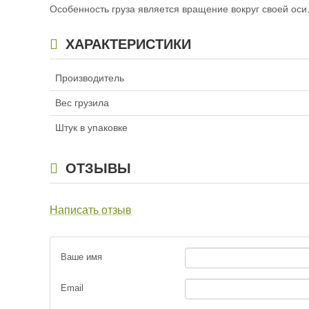
Груз-головка
Особенность груза является вращение вокруг своей оси
ХАРАКТЕРИСТИКИ
Груз-головка
Производитель
Груз-головка
Вес грузила
Груз-головка
Штук в упаковке
Груз-головка
ОТЗЫВЫ
Груз-головка
Написать отзыв
Груз-головка
Ваше имя
Груз-головка
Email
Груз-головка