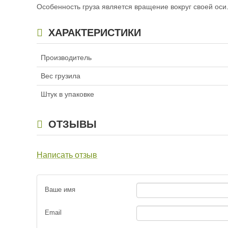
Груз-головка
Особенность груза является вращение вокруг своей оси
ХАРАКТЕРИСТИКИ
Груз-головка
Производитель
Груз-головка
Вес грузила
Груз-головка
Штук в упаковке
Груз-головка
ОТЗЫВЫ
Груз-головка
Написать отзыв
Груз-головка
Ваше имя
Груз-головка
Email
Груз-головка