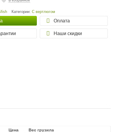
В избранное
Sfish
Категории:
С вертлюгом
ка
Оплата
арантии
Наши скидки
Цена
Цена
Вес грузила
Вес грузила