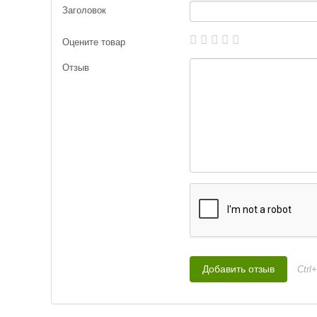
Заголовок
Груз-головка
Оцените товар
Груз-головка
Отзыв
Груз-головка
Ctrl