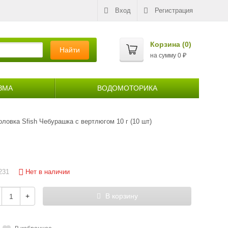
Вход
Регистрация
Корзина (
0
)
Найти
на сумму
0
₽
ЗМА
ВОДОМОТОРИКА
головка Sfish Чебурашка с вертлюгом 10 г (10 шт)
Нет в наличии
231
+
В корзину