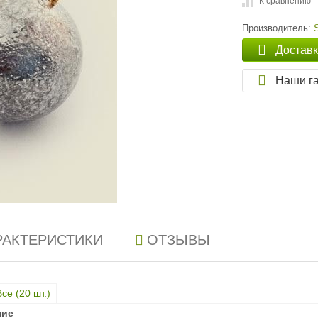
К сравнению
Производитель:
Достав
Наши г
РАКТЕРИСТИКИ
ОТЗЫВЫ
Все (
20
шт.)
ние
ние