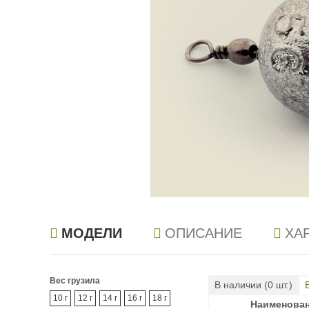
МОДЕЛИ
ОПИСАНИЕ
ХА
Вес грузила
В наличии (
0
шт.)
10 г
12 г
14 г
16 г
18 г
Наименова
Наименова