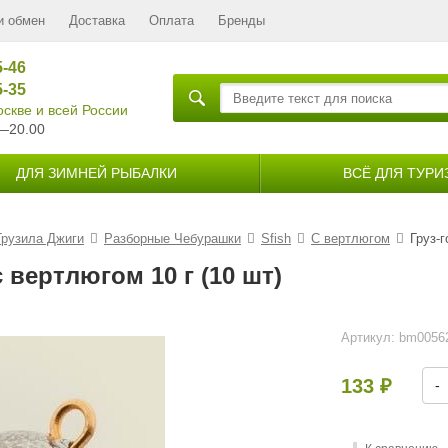
и обмен
Доставка
Оплата
Бренды
5-46
5-35
скве и всей России
—20.00
ДЛЯ ЗИМНЕЙ РЫБАЛКИ
ВСЁ ДЛЯ ТУРИ
Грузила Джиги
Разборные Чебурашки
Sfish
С вертлюгом
Груз-
 вертлюгом 10 г (10 шт)
Артикул:
bm0056
133
-
₽