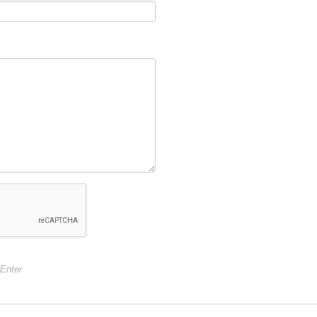
 Sfish Чебурашка с вертлюгом 48 г (10 шт)
 Sfish Чебурашка с вертлюгом 52 г (10 шт)
 Sfish Чебурашка с вертлюгом 56 г (10 шт)
+Enter