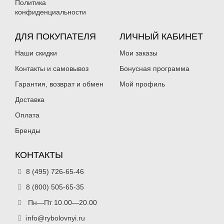
Политика
конфиденциальности
Мормышки вольфрамовые Lucky
Мормышки вольфрамовые Lucky
ДЛЯ ПОКУПАТЕЛЯ
ЛИЧНЫЙ КАБИНЕТ
John Банан рижский крашеная
John Банан рижский крашеная
5.0мм 3,10г цв.13
3.0мм 0,95г цв.11
Наши скидки
Мои заказы
234
177
₽
₽
Диаметр приманки:
5 мм
Диаметр приманки:
3 мм
Контакты и самовывоз
Бонусная программа
Вес приманки:
3.1 г
Вес приманки:
0.95 г
Номер крючка:
10
Номер крючка:
14
Гарантия, возврат и обмен
Мой профиль
Цвет бисера:
-
Цвет бисера:
-
Доставка
Оплата
Бренды
КОНТАКТЫ
8 (495) 726-65-46
Мормышки вольфрамовые Lucky
Мормышки вольфрамовые Lucky
8 (800) 505-65-35
John Банан рижский крашеная
John Банан рижский крашеная
Пн—Пт 10.00—20.00
3.0мм 0,95г цв.13
3.0мм 0,95г цв.16
177
177
₽
₽
info@rybolovnyi.ru
Диаметр приманки:
3 мм
Диаметр приманки:
3 мм