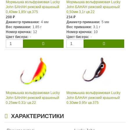
Мормышка вольфрамовая Lucky
Мормышка вольфрамовая Lucky
John БАНАН рижский крашеный
John БАНАН рижский крашеный
0,40мм 1,85г цв.375
0,50мм 3,1г цв.22
208
234
₽
₽
Диаметр приманки:
4 мм
Диаметр приманки:
5 мм
Вес приманки:
1.85 г
Вес приманки:
3.1 г
Номер крючка:
12
Номер крючка:
10
Цвет бисера:
-
Цвет бисера:
-
Мормышка вольфрамовая Lucky
Мормышка вольфрамовая Lucky
John БАНАН рижский крашеный
John БАНАН рижский крашеный
0,25мм 0,31г цв.22
0,30мм 0,95г цв.375
164
186
₽
₽
Диаметр приманки:
2.5 мм
Диаметр приманки:
3 мм
ХАРАКТЕРИСТИКИ
Вес приманки:
0.31 г
Вес приманки:
0.95 г
Номер крючка:
14
Номер крючка:
14
Цвет бисера:
-
Цвет бисера:
-