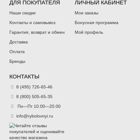
ДЛЯ ПОКУПАТЕЛЯ
ЛИЧНЫЙ КАБИНЕТ
234
177
₽
₽
Диаметр приманки:
5 мм
Диаметр приманки:
3 мм
Наши скидки
Мои заказы
Вес приманки:
3.1 г
Вес приманки:
0.95 г
Номер крючка:
10
Номер крючка:
14
Контакты и самовывоз
Бонусная программа
Цвет бисера:
-
Цвет бисера:
-
Гарантия, возврат и обмен
Мой профиль
Доставка
Оплата
Бренды
КОНТАКТЫ
Мормышки вольфрамовые Lucky
Мормышки вольфрамовые Lucky
8 (495) 726-65-46
John Банан рижский крашеная
John Банан рижский крашеная
3.0мм 0,95г цв.13
3.0мм 0,95г цв.16
8 (800) 505-65-35
177
177
₽
₽
Пн—Пт 10.00—20.00
Диаметр приманки:
3 мм
Диаметр приманки:
3 мм
Вес приманки:
0.95 г
Вес приманки:
0.95 г
info@rybolovnyi.ru
Номер крючка:
14
Номер крючка:
14
Цвет бисера:
-
Цвет бисера:
-