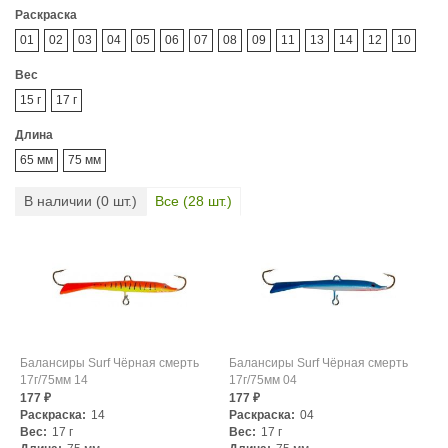
Раскраска
01
02
03
04
05
06
07
08
09
11
13
14
12
10
Вес
15 г
17 г
Длина
65 мм
75 мм
В наличии (
0
шт.)
Все (
28
шт.)
Балансиры Surf Чёрная смерть
Балансиры Surf Чёрная смерть
17г/75мм 14
17г/75мм 04
177
177
₽
₽
Раскраска:
14
Раскраска:
04
Вес:
17 г
Вес:
17 г