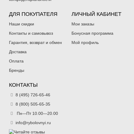
Нет в наличии
Нет в наличии
ДЛЯ ПОКУПАТЕЛЯ
ЛИЧНЫЙ КАБИНЕТ
Наши скидки
Мои заказы
Контакты и самовывоз
Бонусная программа
Гарантия, возврат и обмен
Мой профиль
Балансиры Surf Чёрная смерть
Балансиры Surf Чёрная смерть
Доставка
15г/65мм 01
15г/65мм 02
168
168
₽
₽
Оплата
Раскраска:
01
Раскраска:
02
Вес:
15 г
Вес:
15 г
Бренды
Длина:
65 мм
Длина:
65 мм
Нет в наличии
Нет в наличии
КОНТАКТЫ
8 (495) 726-65-46
8 (800) 505-65-35
Пн—Пт 10.00—20.00
info@rybolovnyi.ru
Балансиры Surf Чёрная смерть
Балансиры Surf Чёрная смерть