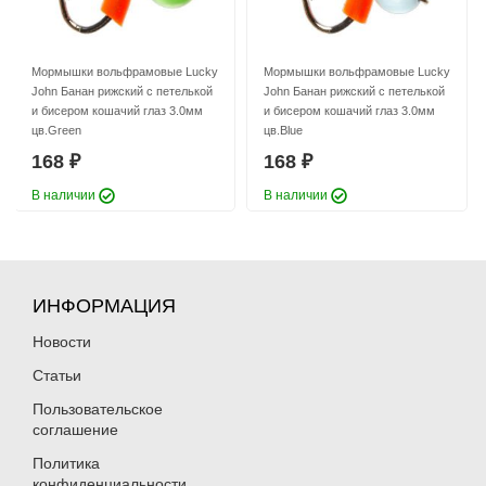
Мормышки вольфрамовые Lucky
Мормышки вольфрамовые Lucky
Балансиры Surf Чёрная смерть
Балансиры Surf Чёрная смерть
John Банан рижский с петелькой
John Банан рижский с петелькой
15г/65мм 14
17г/75мм 01
и бисером кошачий глаз 3.0мм
и бисером кошачий глаз 3.0мм
168
177
₽
₽
цв.Green
цв.Blue
Раскраска:
14
Раскраска:
01
168
168
Вес:
15 г
Вес:
17 г
₽
₽
Длина:
65 мм
Длина:
75 мм
В наличии
В наличии
Нет в наличии
Нет в наличии
ИНФОРМАЦИЯ
Новости
Балансиры Surf Чёрная смерть
Статьи
Балансиры Surf Чёрная смерть
17г/75мм 02
17г/75мм 03
Пользовательское
177
177
₽
₽
соглашение
Раскраска:
02
Раскраска:
03
Вес:
17 г
Вес:
17 г
Политика
Длина:
75 мм
Длина:
75 мм
конфиденциальности