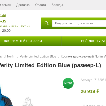
и обмен
Доставка
Оплата
Бренды
5-46
5-35
скве и всей России
—20.00
ДЛЯ ЗИМНЕЙ РЫБАЛКИ
ВСЁ ДЛЯ ТУРИ
мы
Norfin
Verity Limited Edition Blue
Костюм демисезонный Norfin Veri
ity Limited Edition Blue (размер-L)
Артикул:
716203-
NEW!
26 919
₽