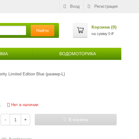
Вход
Регистрация
Корзина (
0
)
Найти
на сумму
0
₽
ЗМА
ВОДОМОТОРИКА
ty Limited Edition Blue (размер-L)
Нет в наличии
L
-
+
В корзину