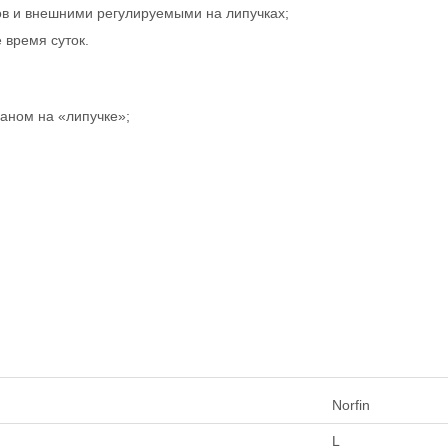
ов и внешними регулируемыми на липучках;
 время суток.
аном на «липучке»;
Norfin
L