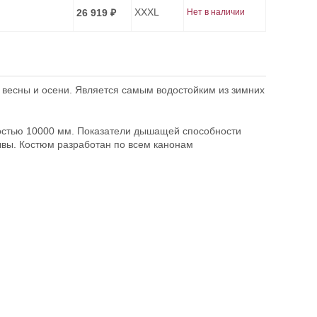
XXXL
26 919
Нет в наличии
₽
 весны и осени. Является самым водостойким из зимних
емостью 10000 мм. Показатели дышащей способности
швы. Костюм разработан по всем канонам