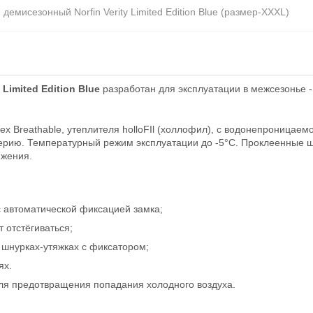
демисезонный Norfin Verity Limited Edition Blue (размер-XXXL)
Limited Edition Blue
разработан для эксплуатации в межсезонье -
ex Breathable, утеплителя holloFIl (холлофил), с водонепроница
серию. Температурный режим эксплуатации до -5°C. Проклеенные 
ижения.
 автоматической фиксацией замка;
 отстёгиваться;
 шнурках-утяжках с фиксатором;
ях.
для предотвращения попадания холодного воздуха.