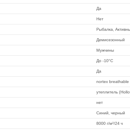
Да
Нет
Рыбалка, Активн
Демисезонный
Мужчины
До -10°C
Да
nortex breathable
утеплитель (Hollof
нет
Синий, черный
8000 г/м²/24 ч