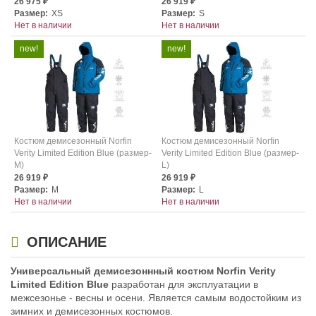
26 975
26 919
₽
₽
Размер:
XS
Размер:
S
Нет в наличии
Нет в наличии
Костюм демисезонный Norfin
Костюм демисезонный Norfin
Verity Limited Edition Blue (размер-
Verity Limited Edition Blue (размер-
M)
L)
26 919
26 919
₽
₽
Размер:
M
Размер:
L
Нет в наличии
Нет в наличии
ОПИСАНИЕ
Универсальный демисезоннный костюм Norfin Verity
Limited Edition Blue
разработан для эксплуатации в
межсезонье - весны и осени. Является самым водостойким из
зимних и демисезонных костюмов.