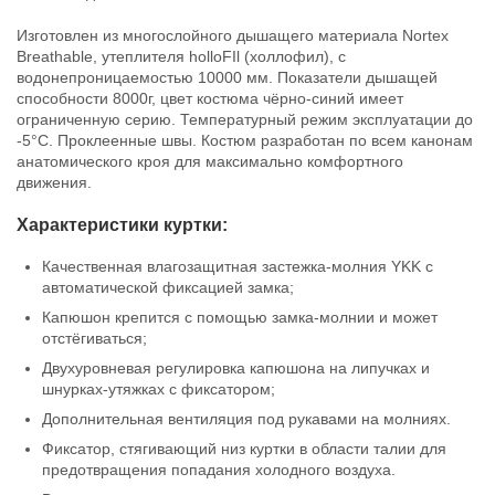
Костюм демисезонный Norfin
Костюм демисезонный Norfin
Verity Limited Edition Blue (размер-
Verity Limited Edition Blue (размер-
Изготовлен из многослойного дышащего материала Nortex
XL)
XXL)
Breathable, утеплителя holloFIl (холлофил), с
26 919
26 919
₽
₽
водонепроницаемостью 10000 мм. Показатели дышащей
Размер:
XL
Размер:
XXL
способности 8000г, цвет костюма чёрно-синий имеет
Нет в наличии
Нет в наличии
ограниченную серию. Температурный режим эксплуатации до
-5°C. Проклеенные швы. Костюм разработан по всем канонам
анатомического кроя для максимально комфортного
движения.
Характеристики куртки:
Качественная влагозащитная застежка-молния YKK с
Костюм демисезонный Norfin
автоматической фиксацией замка;
Verity Limited Edition Blue (размер-
XXXL)
Капюшон крепится с помощью замка-молнии и может
26 919
отстёгиваться;
₽
Размер:
XXXL
Двухуровневая регулировка капюшона на липучках и
Нет в наличии
шнурках-утяжках с фиксатором;
Дополнительная вентиляция под рукавами на молниях.
Фиксатор, стягивающий низ куртки в области талии для
предотвращения попадания холодного воздуха.