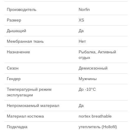
Производитель
Norfin
Размер
XS
Дышащий
Да
Мембранная ткань
Нет
Назначение
Рыбалка, Активный
отдых
Сезон
Демисезонный
Гендер
Мужчины
Температурный режим
До -10°C
эксплуатации
Непромокаемый материал
Да
Материал костюма
nortex breathable
Подкладка
утеплитель (Hollofil)