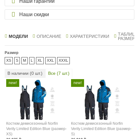
Наши гарантии
Наши скидки
ТАБЛИЦА
МОДЕЛИ
ОПИСАНИЕ
ХАРАКТЕРИСТИКИ
РАЗМЕРО
Размер
XS
S
M
L
XL
XXL
XXXL
В наличии (
0
шт.)
Все (
7
шт.)
Костюм демисезонный Norfin
Костюм демисезонный Norfin
Verity Limited Edition Blue (размер-
Verity Limited Edition Blue (размер-
XS)
S)