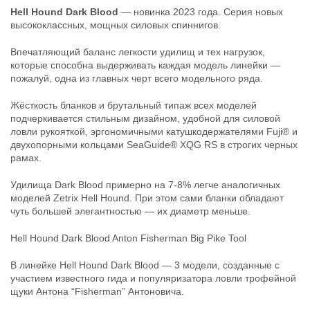
Hell Hound Dark Blood
— новинка 2023 года. Серия новых
высококлассных, мощных силовых спиннигов.
Впечатляющий баланс легкости удилищ и тех нагрузок,
которые способна выдерживать каждая модель линейки —
пожалуй, одна из главных черт всего модельного ряда.
Жёсткость бланков и брутальный типаж всех моделей
подчеркивается стильным дизайном, удобной для силовой
ловли рукояткой, эргономичными катушкодержателями Fuji® и
Кастинг Zetrix Hell Hound Dark
Спиннинг Zetrix Hell Hound Dark
двухопорными кольцами SeaGuide® XQG RS в строгих черных
Blood HHDC-862BPT Anton
Blood HHDS-792HH 2,36м max 70
Fisherman - Big Pike Tool 2,59м
рамах.
23 990
₽
max 240
Длина удилища:
236 см
30 950
Тест, г:
max 70
₽
Удилища Dark Blood примерно на 7-8% легче аналогичных
Длина удилища:
259 см
Тип удилища:
Спиннинговое
моделей Zetrix Hell Hound. При этом сами бланки обладают
Тест, г:
max 240
чуть большей элегантностью — их диаметр меньше.
Тип удилища:
Кастинговое
Hell Hound Dark Blood Anton Fisherman Big Pike Tool
В линейке Hell Hound Dark Blood — 3 модели, созданные с
участием известного гида и популяризатора ловли трофейной
щуки Антона “Fisherman” Антоновича.