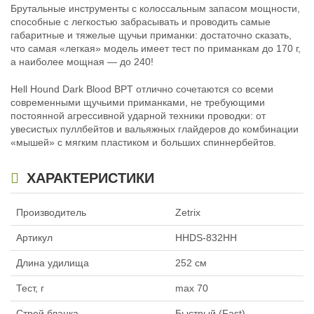
Брутальные инструменты с колоссальным запасом мощности,
способные с легкостью забрасывать и проводить самые
габаритные и тяжелые щучьи приманки: достаточно сказать,
Кастинг Zetrix Hell Hound Dark
Кастинг Zetrix Hell Hound Dark
что самая «легкая» модель имеет тест по приманкам до 170 г,
Blood HHDC-762BPT Anton
Blood HHDC-822SBE 2,5м max 140
а наиболее мощная — до 240!
Fisherman - Big Pike Tool 2,29м
26 400
₽
max 170
Длина удилища:
250 см
Hell Hound Dark Blood BPT отлично сочетаются со всеми
28 690
Тест, г:
max 140
₽
Длина удилища:
229 см
Тип удилища:
Кастинговое
современными щучьими приманками, не требующими
Тест, г:
max 170
постоянной агрессивной ударной техники проводки: от
Тип удилища:
Кастинговое
увесистых пуллбейтов и вальяжных глайдеров до комбинации
«мышей» с мягким пластиком и больших спиннербейтов.
ХАРАКТЕРИСТИКИ
Производитель
Zetrix
Артикул
HHDS-832HH
Длина удилища
252 см
Тест, г
max 70
Строй бланка
Быстрый (Fast)