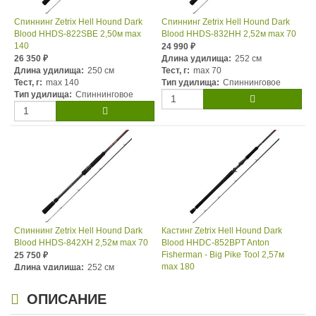
Спиннинг Zetrix Hell Hound Dark
Спиннинг Zetrix Hell Hound Dark
Blood HHDS-822SBE 2,50м max
Blood HHDS-832HH 2,52м max 70
140
24 990
₽
26 350
Длина удилища:
252 см
₽
Длина удилища:
250 см
Тест, г:
max 70
Тест, г:
max 140
Тип удилища:
Спиннинговое
Тип удилища:
Спиннинговое
Спиннинг Zetrix Hell Hound Dark
Кастинг Zetrix Hell Hound Dark
Blood HHDS-842XH 2,52м max 70
Blood HHDC-852BPT Anton
Fisherman - Big Pike Tool 2,57м
25 750
₽
max 180
Длина удилища:
252 см
Тест, г:
max 70
30 490
₽
Тип удилища:
Спиннинговое
Длина удилища:
257 см
ОПИСАНИЕ
Тест, г:
max 180
Тип удилища:
Кастинговое