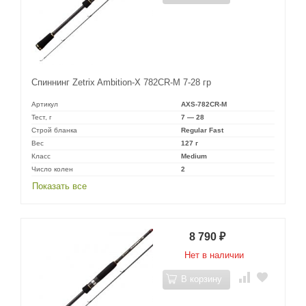
Спиннинг Zetrix Ambition-X 782CR-M 7-28 гр
Артикул
AXS-782CR-M
Тест, г
7 — 28
Строй бланка
Regular Fast
Вес
127 г
Класс
Medium
Число колен
2
Показать все
8 790
₽
Нет в наличии
В корзину