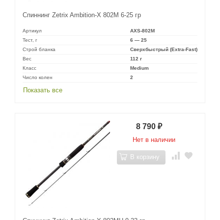
Спиннинг Zetrix Ambition-X 802M 6-25 гр
Артикул
AXS-802M
Тест, г
6 — 25
Строй бланка
Сверхбыстрый (Extra-Fast)
Вес
112 г
Класс
Medium
Число колен
2
Показать все
8 790
₽
Нет в наличии
В корзину