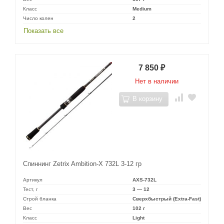
Класс
Medium
Число колен
2
Показать все
7 850
₽
Нет в наличии
В корзину
Спиннинг Zetrix Ambition-X 732L 3-12 гр
Артикул
AXS-732L
Тест, г
3 — 12
Строй бланка
Сверхбыстрый (Extra-Fast)
Вес
102 г
Класс
Light