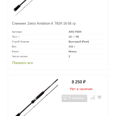
Спиннинг Zetrix Ambition-X 792H 16-56 гр
Артикул
AXS-792H
Тест, г
16 — 56
Строй бланка
Быстрый (Fast)
Вес
141 г
Класс
Heavy
Число колен
2
Показать все
8 250
₽
Нет в наличии
В корзину