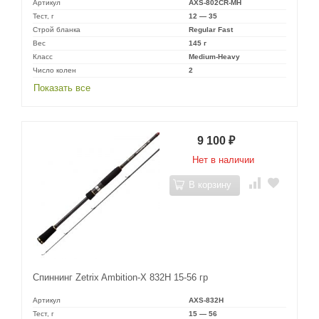
Артикул
AXS-802CR-MH
Тест, г
12 — 35
Строй бланка
Regular Fast
Вес
145 г
Класс
Medium-Heavy
Число колен
2
Показать все
9 100
₽
Нет в наличии
В корзину
Спиннинг Zetrix Ambition-X 832H 15-56 гр
Артикул
AXS-832H
Тест, г
15 — 56