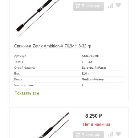
В корзину
Спиннинг Zetrix Ambition-X 762MH 8-32 гр
Артикул
AXS-762MH
Тест, г
8 — 32
Строй бланка
Быстрый (Fast)
Вес
114 г
Класс
Medium-Heavy
Число колен
2
Показать все
8 250
₽
Нет в наличии
В корзину