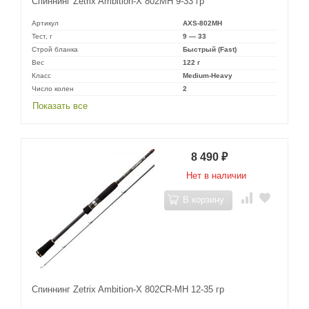
Спиннинг Zetrix Ambition-X 802MH 9-33 гр
Артикул
AXS-802MH
Тест, г
9 — 33
Строй бланка
Быстрый (Fast)
Вес
122 г
Класс
Medium-Heavy
Число колен
2
Показать все
8 490
₽
Нет в наличии
В корзину
Спиннинг Zetrix Ambition-X 802CR-MH 12-35 гр