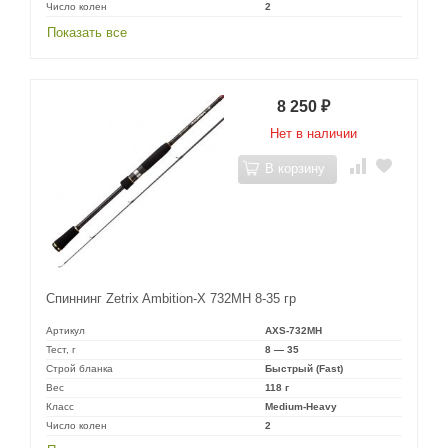
Число колен
2
Показать все
8 250
₽
Нет в наличии
В корзину
Спиннинг Zetrix Ambition-X 732MH 8-35 гр
Артикул
AXS-732MH
Тест, г
8 — 35
Строй бланка
Быстрый (Fast)
Вес
118 г
Класс
Medium-Heavy
Число колен
2