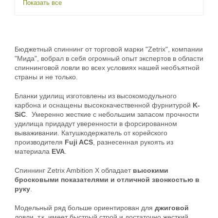
Показать все
Бюджетный спиннинг от торговой марки "Zetrix", компании
"Мида", вобрал в себя огромный опыт экспертов в области
спиннинговой ловли во всех условиях нашей необъятной
страны и не только.
Бланки удилищ изготовлены из высокомодульного
карбона и оснащены высококачественной фурнитурой
K-
SiC
. Умеренно жесткие с небольшим запасом прочности
удилища придадут уверенности в форсированном
вываживании. Катушкодержатель от корейского
производителя
Fuji ACS
, разнесенная рукоять из
материала
EVA
.
Спиннинг Zetrix Ambition X обладает
высокими
бросковыми показателями и отличной звонкостью в
руку
.
Модельный ряд больше ориентирован для
джиговой
ловли, т.к. имеет быстрый строй и достаточно жесткий