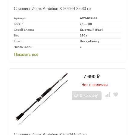
Спиннинг Zetrix Ambition-X 802HH 25-80 гр
Артикул
AXS-802HH
Тест, г
25 — 80
Строй бланка
Быстрый (Fast)
Вес
160 г
Класс
Heavy-Heavy
Число колен
2
Показать все
7 690
₽
Нет в наличии
В корзину
Спиннинг Zetrix Ambition-X 692M 5-24 гр