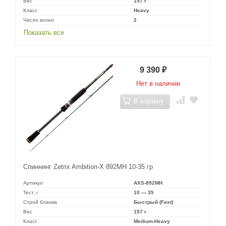
Вес
157 г
Класс
Heavy
Число колен
2
Показать все
9 390
₽
Нет в наличии
В корзину
Спиннинг Zetrix Ambition-X 892MH 10-35 гр
Артикул
AXS-892MH
Тест, г
10 — 35
Строй бланка
Быстрый (Fast)
Вес
157 г
Класс
Medium-Heavy