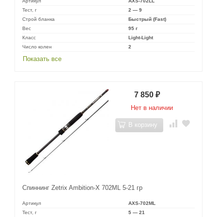
Артикул
AXS-702LL
Тест, г
2 — 9
Строй бланка
Быстрый (Fast)
Вес
95 г
Класс
Light-Light
Число колен
2
Показать все
7 850
₽
Нет в наличии
В корзину
Спиннинг Zetrix Ambition-X 702ML 5-21 гр
Артикул
AXS-702ML
Тест, г
5 — 21