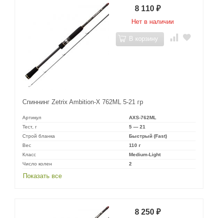
8 110
₽
Нет в наличии
В корзину
Спиннинг Zetrix Ambition-X 762ML 5-21 гр
Артикул
AXS-762ML
Тест, г
5 — 21
Строй бланка
Быстрый (Fast)
Вес
110 г
Класс
Medium-Light
Число колен
2
Показать все
8 250
₽