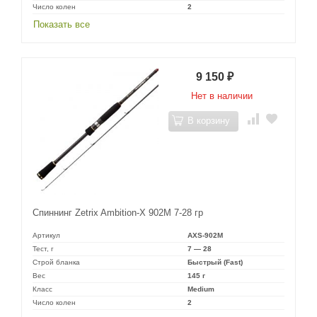
Число колен
2
Показать все
9 150
₽
Нет в наличии
В корзину
Спиннинг Zetrix Ambition-X 902M 7-28 гр
Артикул
AXS-902M
Тест, г
7 — 28
Строй бланка
Быстрый (Fast)
Вес
145 г
Класс
Medium
Число колен
2