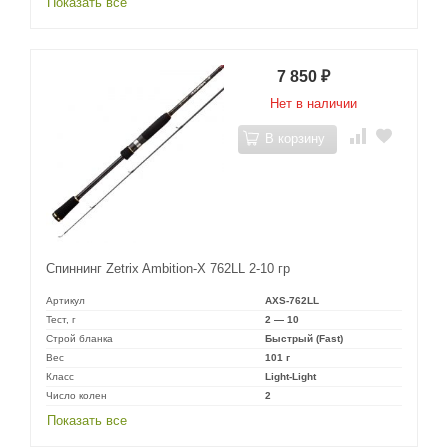
Показать все
7 850
₽
Нет в наличии
В корзину
Спиннинг Zetrix Ambition-X 762LL 2-10 гр
Артикул
AXS-762LL
Тест, г
2 — 10
Строй бланка
Быстрый (Fast)
Вес
101 г
Класс
Light-Light
Число колен
2
Показать все