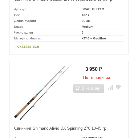
Артикул
SCATEXTE21M
Вес
132 г
Длина рукояти
36 см
Класс
Medium
Число колен
5
Материал бланка
XT40 + Geofibre
Показать все
3 950
₽
Нет в наличии
В корзину
Спиннинг Shimano Alivio DX Spinning 270 10-45 гр