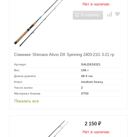
Нет в наличии
В корзину
Спиннинг Shimano Alivio DX Spinning 2403-21G 3-21 гр
Артикул
SALDX24321
Вес
196 г
Длина рукояти
48.5 см
Класс
medium heavy
Число колен
2
Материал бланка
XT30
Показать все
2 150
₽
Нет в наличии