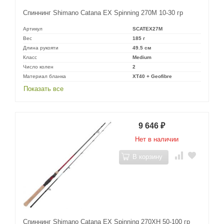
Спиннинг Shimano Catana EX Spinning 270M 10-30 гр
Артикул
SCATEX27M
Вес
185 г
Длина рукояти
49.5 см
Класс
Medium
Число колен
2
Материал бланка
XT40 + Geofibre
Показать все
9 646
₽
Нет в наличии
В корзину
Спиннинг Shimano Catana EX Spinning 270XH 50-100 гр