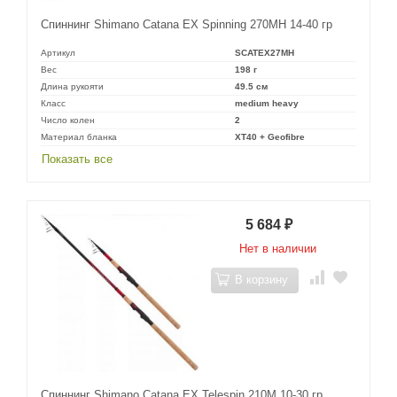
Спиннинг Shimano Catana EX Spinning 270MH 14-40 гр
Артикул
SCATEX27MH
Вес
198 г
Длина рукояти
49.5 см
Класс
medium heavy
Число колен
2
Материал бланка
XT40 + Geofibre
Показать все
5 684
₽
Нет в наличии
В корзину
Спиннинг Shimano Catana EX Telespin 210M 10-30 гр