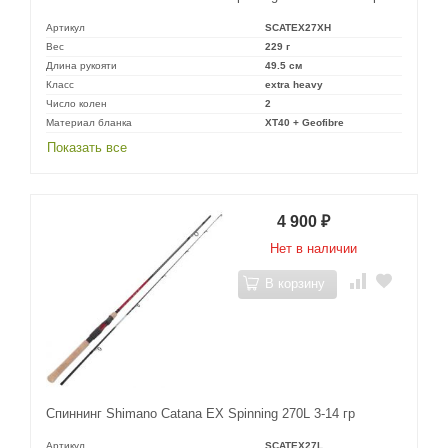
Артикул
SCATEX27XH
Вес
229 г
Длина рукояти
49.5 см
Класс
extra heavy
Число колен
2
Материал бланка
XT40 + Geofibre
Показать все
4 900
₽
Нет в наличии
В корзину
Спиннинг Shimano Catana EX Spinning 270L 3-14 гр
Артикул
SCATEX27L