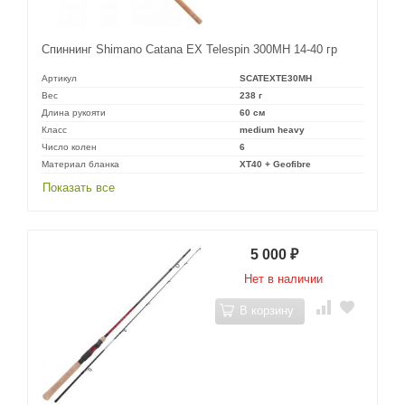
Спиннинг Shimano Catana EX Telespin 300MH 14-40 гр
Артикул
SCATEXTE30MH
Вес
238 г
Длина рукояти
60 см
Класс
medium heavy
Число колен
6
Материал бланка
XT40 + Geofibre
Показать все
5 000
₽
Нет в наличии
В корзину