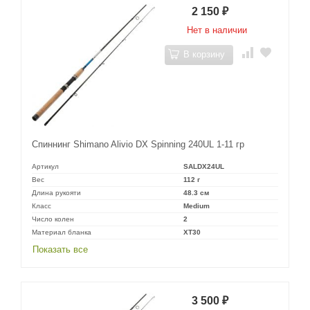
2 150
₽
Нет в наличии
В корзину
Спиннинг Shimano Alivio DX Spinning 240UL 1-11 гр
Артикул
SALDX24UL
Вес
112 г
Длина рукояти
48.3 см
Класс
Medium
Число колен
2
Материал бланка
XT30
Показать все
3 500
₽