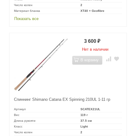
Число колен
2
Материал бланка
XT40 + Geofibre
Показать все
3 600
₽
Нет в наличии
В корзину
Спиннинг Shimano Catana EX Spinning 210UL 1-11 гр
Артикул
SCATEX21UL
Вес
119 г
Длина рукояти
37.5 см
Класс
Light
Число колен
2