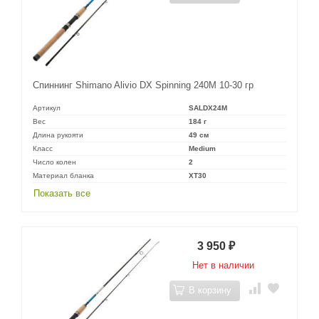
Спиннинг Shimano Alivio DX Spinning 240M 10-30 гр
Артикул
SALDX24M
Вес
184 г
Длина рукояти
49 см
Класс
Medium
Число колен
2
Материал бланка
XT30
Показать все
3 950
₽
Нет в наличии
В корзину