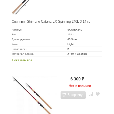
Спиннинг Shimano Catana EX Spinning 240L 3-14 гр
Артикул
SCATEX24L
Вес
151 г
Длина рукояти
45.5 см
Класс
Light
Число колен
2
Материал бланка
XT40 + Geofibre
Показать все
6 300
₽
Нет в наличии
В корзину