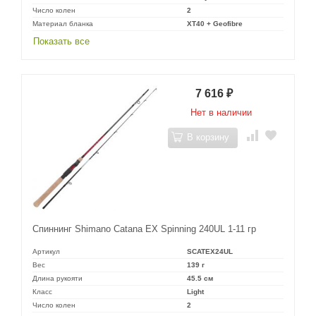
Число колен
2
Материал бланка
XT40 + Geofibre
Показать все
7 616
₽
Нет в наличии
В корзину
Спиннинг Shimano Catana EX Spinning 240UL 1-11 гр
Артикул
SCATEX24UL
Вес
139 г
Длина рукояти
45.5 см
Класс
Light
Число колен
2