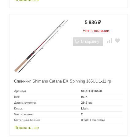
5 936
₽
Нет в наличии
В корзину
Спиннинг Shimano Catana EX Spinning 165UL 1-11 гр
Артикул
SCATEX165UL
Вес
91 г
Длина рукояти
29.5 см
Класс
Light
Число колен
2
Материал бланка
XT40 + Geofibre
Показать все