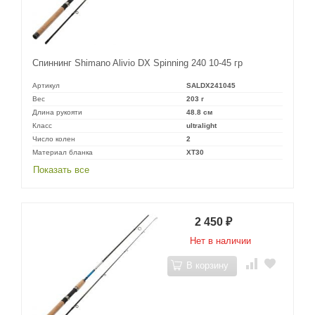
Спиннинг Shimano Alivio DX Spinning 240 10-45 гр
Артикул
SALDX241045
Вес
203 г
Длина рукояти
48.8 см
Класс
ultralight
Число колен
2
Материал бланка
XT30
Показать все
2 450
₽
Нет в наличии
В корзину