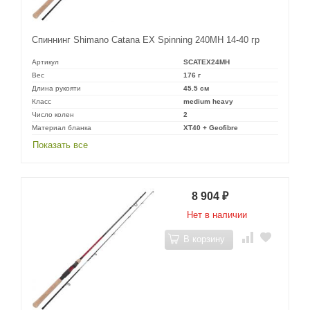
Спиннинг Shimano Catana EX Spinning 240MH 14-40 гр
Артикул
SCATEX24MH
Вес
176 г
Длина рукояти
45.5 см
Класс
medium heavy
Число колен
2
Материал бланка
XT40 + Geofibre
Показать все
8 904
₽
Нет в наличии
В корзину