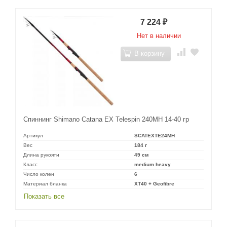
7 224
₽
Нет в наличии
В корзину
Спиннинг Shimano Catana EX Telespin 240MH 14-40 гр
Артикул
SCATEXTE24MH
Вес
184 г
Длина рукояти
49 см
Класс
medium heavy
Число колен
6
Материал бланка
XT40 + Geofibre
Показать все