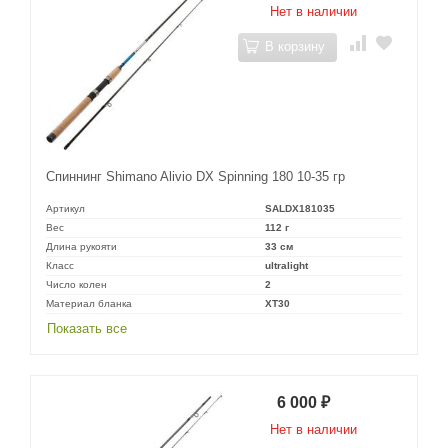
Нет в наличии
В корзину
Спиннинг Shimano Alivio DX Spinning 180 10-35 гр
Артикул
SALDX181035
Вес
112 г
Длина рукояти
33 см
Класс
ultralight
Число колен
2
Материал бланка
XT30
Показать все
6 000
₽
Нет в наличии