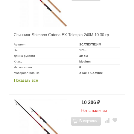
Спиннинг Shimano Catana EX Telespin 240M 10-30 гр
Артикул
SCATEXTE24M
Вес
173 г
Длина рукояти
49 см
Класс
Medium
Число колен
6
Материал бланка
XT40 + Geofibre
Показать все
10 206
₽
Нет в наличии
В корзину