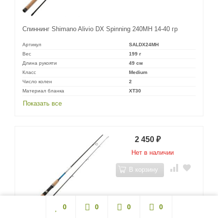
Спиннинг Shimano Alivio DX Spinning 240MH 14-40 гр
Артикул
SALDX24MH
Вес
199 г
Длина рукояти
49 см
Класс
Medium
Число колен
2
Материал бланка
XT30
Показать все
2 450
₽
Нет в наличии
В корзину
0
0
0
0