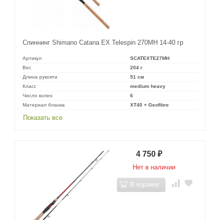
Спиннинг Shimano Catana EX Telespin 270MH 14-40 гр
Артикул
SCATEXTE27MH
Вес
204 г
Длина рукояти
51 см
Класс
medium heavy
Число колен
6
Материал бланка
XT40 + Geofibre
Показать все
4 750
₽
Нет в наличии
В корзину