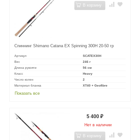
В корзину
Спиннинг Shimano Catana EX Spinning 300H 20-50 гр
Артикул
SCATEX30H
Вес
246 г
Длина рукояти
56 см
Класс
Heavy
Число колен
2
Материал бланка
XT40 + Geofibre
Показать все
5 400
₽
Нет в наличии
В корзину