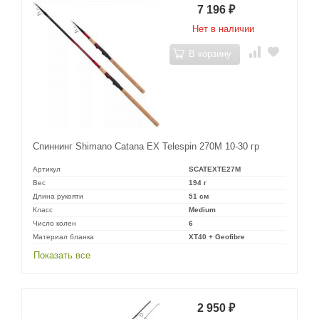
7 196
₽
Нет в наличии
В корзину
Спиннинг Shimano Catana EX Telespin 270M 10-30 гр
Артикул
SCATEXTE27M
Вес
194 г
Длина рукояти
51 см
Класс
Medium
Число колен
6
Материал бланка
XT40 + Geofibre
Показать все
2 950
₽