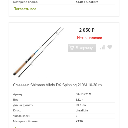
Материал бланка
XT40 + Geofibre
Показать все
2 050
₽
Нет в наличии
В корзину
Спиннинг Shimano Alivio DX Spinning 210M 10-30 гр
Артикул
SALDX21M
Вес
121 г
Длина рукояти
39.1 см
Класс
ultralight
Число колен
2
Материал бланка
XT30