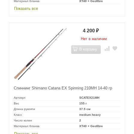
Материал бланка
XT40 + Geofibre
Показать все
4 200
₽
Нет в наличии
В корзину
Спиннинг Shimano Catana EX Spinning 210MH 14-40 гр
Артикул
SCATEX21MH
Вес
155 г
Длина рукояти
37.5 см
Класс
medium heavy
Число колен
2
Материал бланка
XT40 + Geofibre
Показать все