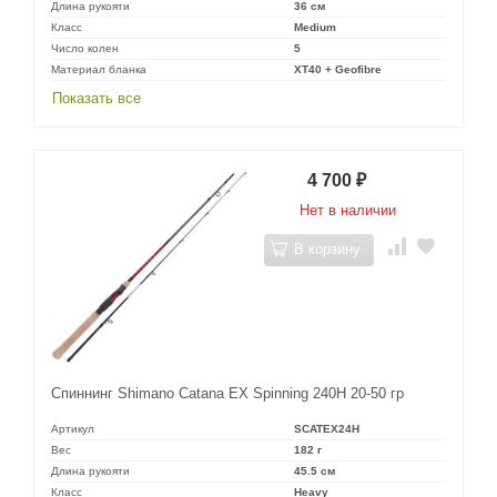
Длина рукояти
36 см
Класс
Medium
Число колен
5
Материал бланка
XT40 + Geofibre
Показать все
4 700
₽
Нет в наличии
В корзину
Спиннинг Shimano Catana EX Spinning 240H 20-50 гр
Артикул
SCATEX24H
Вес
182 г
Длина рукояти
45.5 см
Класс
Heavy