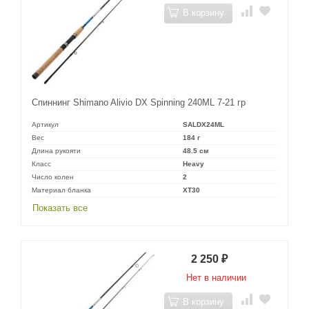
В корзину
Спиннинг Shimano Alivio DX Spinning 240ML 7-21 гр
Артикул
SALDX24ML
Вес
184 г
Длина рукояти
48.5 см
Класс
Heavy
Число колен
2
Материал бланка
XT30
Показать все
2 250
₽
Нет в наличии
В корзину