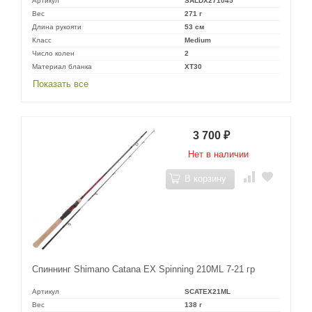
Артикул
SALDX271045
Вес
271 г
Длина рукояти
53 см
Класс
Medium
Число колен
2
Материал бланка
XT30
Показать все
3 700
₽
Нет в наличии
В корзину
Спиннинг Shimano Catana EX Spinning 210ML 7-21 гр
Артикул
SCATEX21ML
Вес
138 г