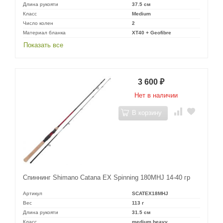
Длина рукояти
37.5 см
Класс
Medium
Число колен
2
Материал бланка
XT40 + Geofibre
Показать все
3 600
₽
Нет в наличии
В корзину
Спиннинг Shimano Catana EX Spinning 180MHJ 14-40 гр
Артикул
SCATEX18MHJ
Вес
113 г
Длина рукояти
31.5 см
Класс
medium heavy