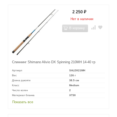
2 250
₽
Нет в наличии
В корзину
Спиннинг Shimano Alivio DX Spinning 210MH 14-40 гр
Артикул
SALDX21MH
Вес
126 г
Длина рукояти
38.5 см
Класс
Medium
Число колен
2
Материал бланка
XT30
Показать все