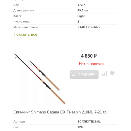
Вес
172 г
Длина рукояти
49.5 см
Класс
Light
Число колен
2
Материал бланка
XT40 + Geofibre
Показать все
4 850
₽
Нет в наличии
В корзину
Спиннинг Shimano Catana EX Telespin 210ML 7-21 гр
Артикул
SCATEXTE21ML
Вес
126 г