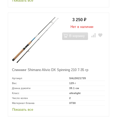
Показать все
3 250
₽
Нет в наличии
В корзину
Спиннинг Shimano Alivio DX Spinning 210 7-35 гр
Артикул
SALDX21735
Вес
129 г
Длина рукояти
39.1 см
Класс
ultralight
Число колен
2
Материал бланка
XT30
Показать все